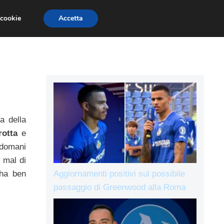
 cookie
Accetta
IE A
L’AVVERSARIO
ALLENAMENTI
a della
rotta
e
 domani
 mal di
Aggiornamenti positivi sul possibile
 ha ben
passaggio di Greenwood alla Roma