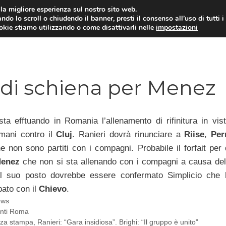
i la migliore esperienza sul nostro sito web.
ndo lo scroll o chiudendo il banner, presti il consenso all’uso di tutti i
TERVISTE
CALCIOMERCATO
CAMPIONATO SER
ookie stiamo utilizzando o come disattivarli nelle
impostazioni
al di schiena per Menez
sta efftuando in Romania l’allenamento di rifinitura in vist
mani contro il
Cluj
. Ranieri dovrà rinunciare a
Riise
,
Per
e non sono partiti con i compagni. Probabile il forfait per
enez
che non si sta allenando con i compagni a causa del
Al suo posto dovrebbe essere confermato Simplicio che
bato con il
Chievo
.
e
ews
nti Roma
a stampa, Ranieri: “Gara insidiosa”. Brighi: “Il gruppo è unito”