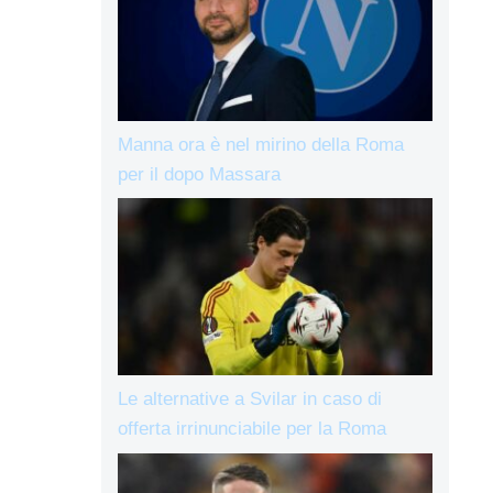
Manna ora è nel mirino della Roma
per il dopo Massara
Le alternative a Svilar in caso di
offerta irrinunciabile per la Roma