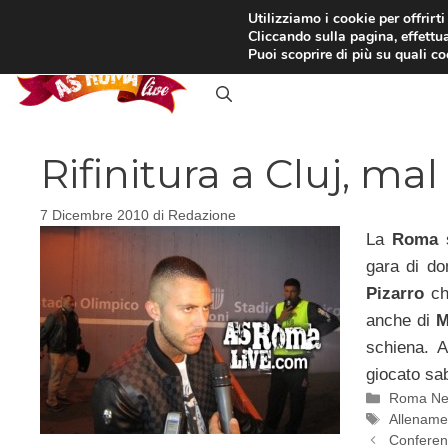
Vai
Utilizziamo i cookie per offrirt
Cliccando sulla pagina, effettua
al
RASSEGNA STAMPA
IN
Puoi scoprire di più su quali c
contenuto
Rifinitura a Cluj, m
7 Dicembre 2010
di
Redazione
La
Roma
gara di do
Pizarro
ch
anche di
M
schiena. 
giocato sa
Categori
Roma N
Tag
Allename
Conferenz