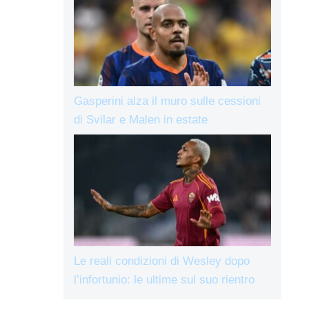
Gasperini alza il muro sulle cessioni
di Svilar e Malen in estate
Le reali condizioni di Wesley dopo
l’infortunio: le ultime sul suo rientro