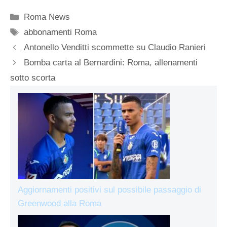
Categorie
Roma News
Tag
abbonamenti Roma
Antonello Venditti scommette su Claudio Ranieri
Bomba carta al Bernardini: Roma, allenamenti
sotto scorta
Aggiornamenti positivi sul possibile passaggio di
Greenwood alla Roma