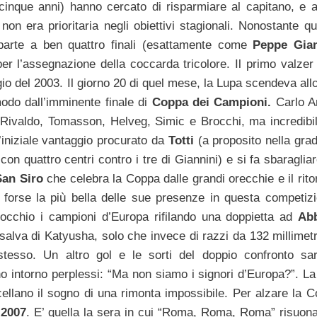
n cinque anni) hanno cercato di risparmiare al capitano, e a
on era prioritaria negli obiettivi stagionali. Nonostante qu
 parte a ben quattro finali (esattamente come
Peppe Gian
 l’assegnazione della coccarda tricolore. Il primo valzer d
gio del 2003. Il giorno 20 di quel mese, la Lupa scendeva all
modo dall’imminente finale di
Coppa dei Campioni.
Carlo An
 Rivaldo, Tomasson, Helveg, Simic e Brocchi, ma incredibi
iniziale vantaggio procurato da
Totti
(a proposito nella grad
on quattro centri contro i tre di Giannini) e si fa sbaragliar
San Siro
che celebra la Coppa dalle grandi orecchie e il rito
ra forse la più bella delle sue presenze in questa competizi
nocchio i campioni d’Europa rifilando una doppietta ad
Abb
lva di Katyusha, solo che invece di razzi da 132 millimetr
stesso. Un altro gol e le sorti del doppio confronto sa
 intorno perplessi: “Ma non siamo i signori d’Europa?”. La 
ellano il sogno di una rimonta impossibile. Per alzare la C
2007
. E’ quella la sera in cui “Roma, Roma, Roma” risuon