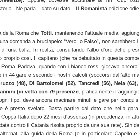
presenze)
. Eppure, dovesse acciuffare la Tim Cup 2010
 storia. Ne parla – dato su dato –
Il Romanista
edizione odie
lia della Roma che
Totti
, mantenendo l’attuale media, aggiun
n una domanda a bruciapelo: “Vero, o Falso”, non sarebbero i
a di una balla. In realtà, consultando l’albo d’oro delle pre
 proprio cosi. Il capitano (che ha debuttato in questa compe
i Roma–Padova, quando con i bianco-rossi giocava ancora
le in 44 gare e secondo i nostri calcoli (soccorsi dall’alto m
ruzzo (48), Di Bartolomei (52), Tancredi (56), Nela (63)
iannini (in vetta con 79 presenze
, praticamente irraggiungib
di ogni tipo, deve ancora macinare minuti e gare per conquis
te è presto svelato. Basta partire dal dato che nella gara
a Coppa Italia dopo 22 mesi d’assenza (in precedenza, infatti
ata contro il Catania risolta proprio da una sua rete). Sin dal
o alternati alla guida della Roma (e in particolare Capello e