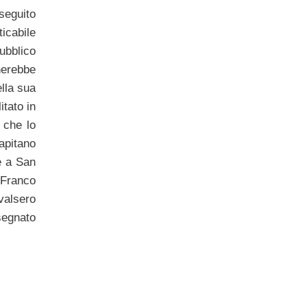
 seguito
icabile
ubblico
nerebbe
ella sua
itato in
 che lo
apitano
e a San
a Franco
valsero
segnato