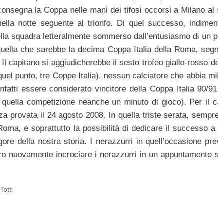
o consegna la Coppa nelle mani dei tifosi occorsi a Milano al
ella notte seguente al trionfo. Di quel successo, indiment
 della squadra letteralmente sommerso dall’entusiasmo di un p
uella che sarebbe la decima Coppa Italia della Roma, seg
Il capitano si aggiudicherebbe il sesto trofeo giallo-rosso d
uel punto, tre Coppe Italia), nessun calciatore che abbia mil
nfatti essere considerato vincitore della Coppa Italia 90/91
 quella competizione neanche un minuto di gioco). Per il c
 provata il 24 agosto 2008. In quella triste serata, sempr
a Roma, e soprattutto la possibilità di dedicare il successo 
gore della nostra storia. I nerazzurri in quell’occasione pre
ero nuovamente incrociare i nerazzurri in un appuntamento 
Totti