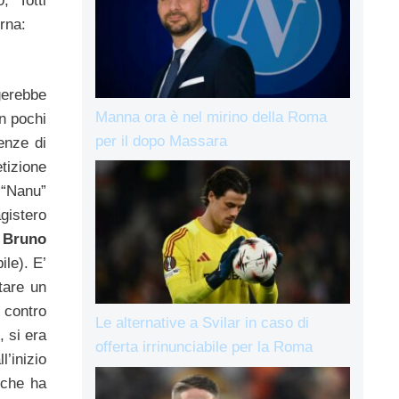
, Totti
rna:
gerebbe
Manna ora è nel mirino della Roma
n pochi
per il dopo Massara
senze di
tizione
 “Nanu”
agistero
, Bruno
ile). E’
tare un
 contro
Le alternative a Svilar in caso di
, si era
offerta irrinunciabile per la Roma
l’inizio
 che ha