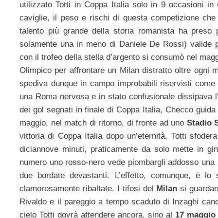
utilizzato Totti in Coppa Italia solo in 9 occasioni i
caviglie, il peso e rischi di questa competizione che n
talento più grande della storia romanista ha preso
solamente una in meno di Daniele De Rossi) valide per
con il trofeo della stella d’argento si consumò nel mag
Olimpico per affrontare un Milan distratto oltre ogni 
spediva dunque in campo improbabili riservisti come
una Roma nervosa e in stato confusionale dissipava l’
dei gol segnati in finale di Coppa Italia, Checco guida c
maggio, nel match di ritorno, di fronte ad uno
Stadio 
vittoria di Coppa Italia dopo un’eternità, Totti sfode
diciannove minuti, praticamente da solo mette in gi
numero uno rosso-nero vede piombargli addosso una sa
due bordate devastanti. L’effetto, comunque, è lo 
clamorosamente ribaltate. I tifosi del
Milan
si guardano
Rivaldo e il pareggio a tempo scaduto di Inzaghi canc
cielo Totti dovrà attendere ancora, sino al
17 maggio 