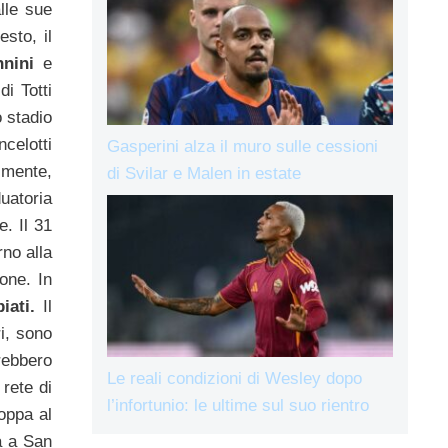
lle sue
esto, il
nini
e
i Totti
o stadio
celotti
Gasperini alza il muro sulle cessioni
lmente,
di Svilar e Malen in estate
uatoria
e. Il 31
rno alla
one. In
iati.
Il
i, sono
rebbero
Le reali condizioni di Wesley dopo
rete di
l’infortunio: le ultime sul suo rientro
oppa al
a a San