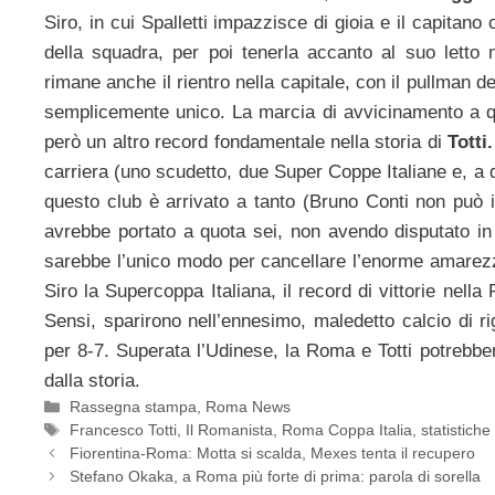
Siro, in cui Spalletti impazzisce di gioia e il capitan
della squadra, per poi tenerla accanto al suo letto n
rimane anche il rientro nella capitale, con il pullman
semplicemente unico. La marcia di avvicinamento a q
però un altro record fondamentale nella storia di
Totti.
carriera (uno scudetto, due Super Coppe Italiane e, a q
questo club è arrivato a tanto (Bruno Conti non può i
avrebbe portato a quota sei, non avendo disputato in
sarebbe l’unico modo per cancellare l’enorme amarezza
Siro la Supercoppa Italiana, il record di vittorie nell
Sensi, sparirono nell’ennesimo, maledetto calcio di ri
per 8-7. Superata l’Udinese, la Roma e Totti potrebb
dalla storia.
Categorie
Rassegna stampa
,
Roma News
Tag
Francesco Totti
,
Il Romanista
,
Roma Coppa Italia
,
statistiche 
Fiorentina-Roma: Motta si scalda, Mexes tenta il recupero
Stefano Okaka, a Roma più forte di prima: parola di sorella