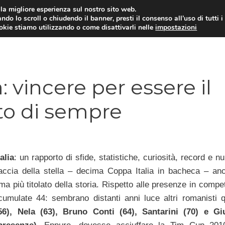
i la migliore esperienza sul nostro sito web.
ndo lo scroll o chiudendo il banner, presti il consenso all’uso di tutti i
TERVISTE
CALCIOMERCATO
CAMPIONATO SER
ookie stiamo utilizzando o come disattivarli nelle
impostazioni
a: vincere per essere il
ato di sempre
alia
: un rapporto di sfide, statistiche, curiosità, record e nu
caccia della stella – decima Coppa Italia in bacheca – an
ma più titolato della storia. Rispetto alle presenze in compe
ccumulate 44: sembrano distanti anni luce altri romanisti 
56), Nela (63), Bruno Conti (64), Santarini (70) e G