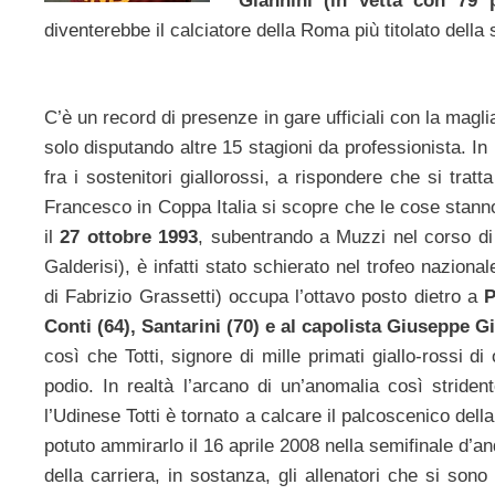
Giannini (in vetta con 79 
diventerebbe il calciatore della Roma più titolato della
C’è un record di presenze in gare ufficiali con la mag
solo disputando altre 15 stagioni da professionista. I
fra i sostenitori giallorossi, a rispondere che si tratt
Francesco in Coppa Italia si scopre che le cose stanno
il
27 ottobre 1993
, subentrando a Muzzi nel corso d
Galderisi), è infatti stato schierato nel trofeo naziona
di Fabrizio Grassetti) occupa l’ottavo posto dietro a
P
Conti (64), Santarini (70) e al capolista Giuseppe G
così che Totti, signore di mille primati giallo-rossi 
podio. In realtà l’arcano di un’anomalia così striden
l’Udinese Totti è tornato a calcare il palcoscenico dell
potuto ammirarlo il 16 aprile 2008 nella semifinale d’and
della carriera, in sostanza, gli allenatori che si son