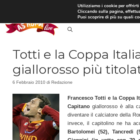
Vai
Utilizziamo i cookie per offrirt
Cliccando sulla pagina, effettua
al
RASSEGNA STAMPA
IN
Puoi scoprire di più su quali c
contenuto
Totti e la Coppa Itali
giallorosso più titol
6 Febbraio 2010
di
Redazione
Francesco Totti e la Coppa It
Capitano
giallorosso è alla 
diventare il calciatore della Ro
invece, il capitolino ne ha a
Bartolomei (52), Tancredi (