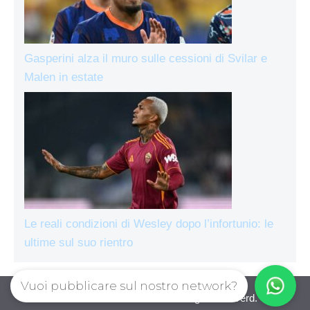
Gasperini alza il muro sulle cessioni di Svilar e
Malen in estate
Le reali condizioni di Wesley dopo l’infortunio: le
ultime sul suo rientro
Vuoi pubblicare sul nostro network?
AsRomaLive.com © 2026. All right reserverd.