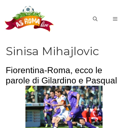
Vai
al
MEN
contenuto
Sinisa Mihajlovic
Fiorentina-Roma, ecco le
parole di Gilardino e Pasqual