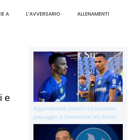
IE A
L’AVVERSARIO
ALLENAMENTI
i e
Aggiornamenti positivi sul possibile
passaggio di Greenwood alla Roma