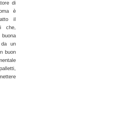
tore di
Roma è
tto il
li che,
buona
 da un
n buon
mentale
lletti,
mettere