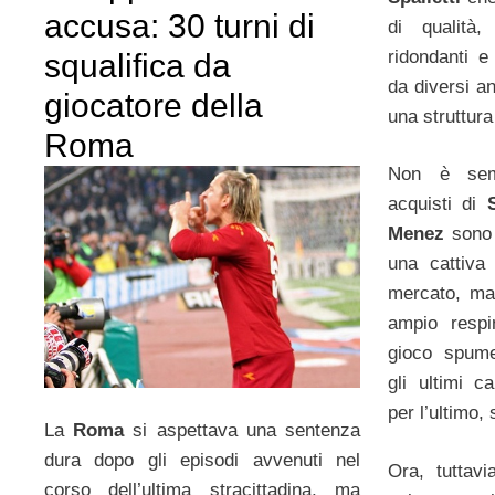
accusa: 30 turni di
di qualità
ridondanti e
squalifica da
da diversi an
giocatore della
una struttura
Roma
Non è sem
acquisti di
Menez
sono 
una cattiva 
mercato, ma
ampio resp
gioco spume
gli ultimi c
per l’ultimo,
La
Roma
si aspettava una sentenza
dura dopo gli episodi avvenuti nel
Ora, tuttavi
corso dell’ultima stracittadina, ma