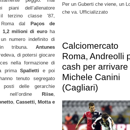
isamente peggio: mai
Per un Guberti che viene, un Lo
ei piani dell’allenatore
che va. Ufficializzato
 il terzino classe ’87,
a Roma dal
Paços de
r 1,2 milioni di euro
ha
 un numero indefinito di
Calciomercato
 in tribuna.
Antunes
Roma, Andreolli 
redeva, di potersi giocare
ces nella formazione di
cash per arrivare
a prima
Spalletti
e poi
Michele Canini
hanno tenuto segregato
(Cagliari)
i posti delle gerarchie
gli nell’ordine
Riise
,
onetto
,
Cassetti, Motta e