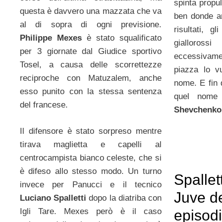
spinta propul
questa è davvero una mazzata che va
ben donde am
al di sopra di ogni previsione.
risultati, g
Philippe Mexes
è stato squalificato
gialloross
per 3 giornate dal Giudice sportivo
eccessivamen
Tosel, a causa delle scorrettezze
piazza lo vu
reciproche con Matuzalem, anche
nome. E fin q
esso punito con la stessa sentenza
quel nome
del francese.
Shevchenko
Il difensore è stato sorpreso mentre
tirava maglietta e capelli al
centrocampista bianco celeste, che si
è difeso allo stesso modo. Un turno
Spallet
invece per Panucci e il tecnico
Juve d
Luciano Spalletti
dopo la diatriba con
Igli Tare. Mexes però è il caso
episodi