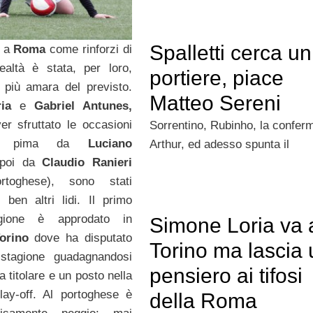
Spalletti cerca un
i a
Roma
come rinforzi di
realtà è stata, per loro,
portiere, piace
 più amara del previsto.
Matteo Sereni
ria
e
Gabriel Antunes,
r sfruttato le occasioni
Sorrentino, Rubinho, la conferm
gli pima da
Luciano
Arthur, ed adesso spunta il
poi da
Claudio Ranieri
rtoghese), sono stati
u ben altri lidi. Il primo
gione è approdato in
Simone Loria va 
orino
dove ha disputato
Torino ma lascia 
stagione guadagnandosi
pensiero ai tifosi
 titolare e un posto nella
play-off. Al portoghese è
della Roma