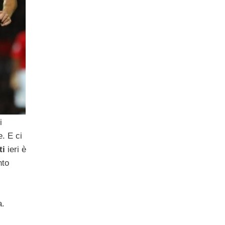
i
e. E ci
ti
ieri è
nto
a.