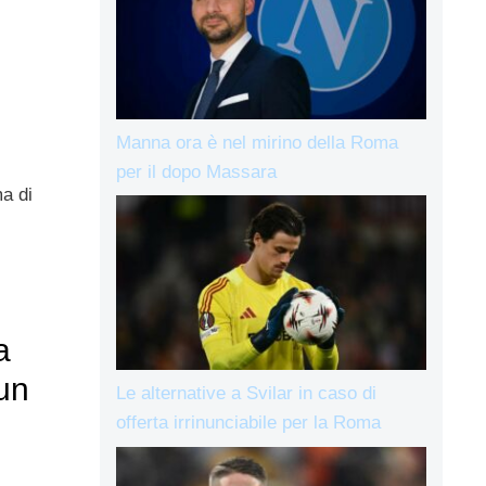
Manna ora è nel mirino della Roma
per il dopo Massara
a di
a
un
Le alternative a Svilar in caso di
offerta irrinunciabile per la Roma