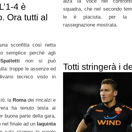
alza la voce nei confronti
“L’1-4 è
squadra, che nel secondo te
. Ora tutti al
le è piaciuta, per la 
rassegnazione mostrata.
una sconfitta così netta
to semplice perchè agli
i
Spalletti
non si può
Totti stringerà i d
ulla: troppe le assenze ed
ivario tecnico visto in
iò, la
Roma
dei rincalzi e
vera ha tenuto testa ai
er buona parte della gara,
 nel finale ad un
Iaquinta
In sala stampa le parole