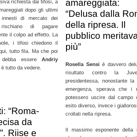
amareggiata:
siva richiesta dai tifosi, a
areggiati dopo gli ultimi
“Delusa dalla R
li innesti di mercato dei
della ripresa. Il
i rischiano di pagare
pubblico meritava
te il colpo ad effetto. La
ole, i tifosi chiedono il
più”
ui, tutto fila. Ma che poi
 debba essere
Andriy
Rosella Sensi
è davvero delu
è tutto da vedere.
risultato contro la Ju
presidentessa, nonostante la
emergenza, sperava che i r
potessero uscire dal campo 
esito diverso, invece i gialloro
ti: “Roma-
crollati nella ripresa.
ecisa da
Il massimo esponente della 
”. Riise e