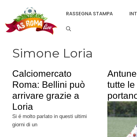
Vai
al
RASSEGNA STAMPA
IN
contenuto
Simone Loria
Calciomercato
Antune
Roma: Bellini può
tutte l
arrivare grazie a
portan
Loria
Si é molto parlato in questi ultimi
giorni di un