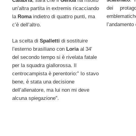
Calabria
, sarà che il
Genoa
ha risolto
dei protago
un’altra partita in extremis ricacciando
emblematich
la
Roma
indietro di quattro punti, ma
l’andamento d
c’è dell’altro.
La scelta di
Spalletti
di sostituire
l’esterno brasiliano con
Loria
al 34′
del secondo tempo si è rivelata fatale
per la squadra giallorossa. Il
centrocampista è perentorio:” Io stavo
bene, è stata una decisione
dell’allenatore, ma lui non mi deve
alcuna spiegazione”.