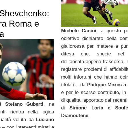
 Shevchenko:
tra Roma e
Michele Canini
, a questo p
a
obiettivo dichiarato della co
giallorossa per mettere a pu
difesa che, specie nel
dell’annata appena trascorsa, h
registrare problemi di affidabili
molti infortuni che hanno coin
titolari – da
Philippe Mexes a
e per lo scarso contributo, in 
di qualità, apportato dai recenti
 di
Stefano Guberti
, ne
di
Simone Loria e Soul
ti, rientra nella logica
Diamoutene
.
tualità voluta da
Luciano
– con interventi mirati e