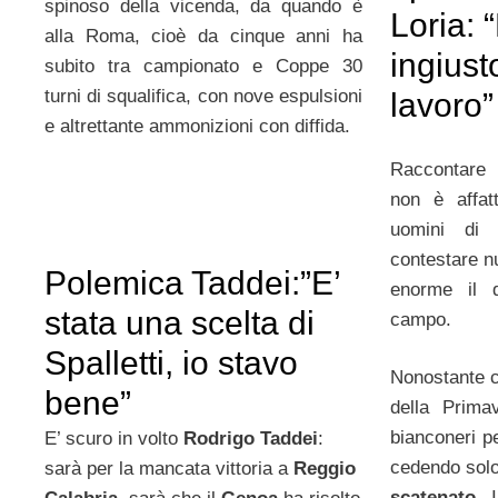
spinoso della vicenda, da quando è
Loria: 
alla Roma, cioè da cinque anni ha
ingiusto
subito tra campionato e Coppe 30
turni di squalifica, con nove espulsioni
lavoro”
e altrettante ammonizioni con diffida.
Raccontare 
non è affat
uomini d
contestare n
Polemica Taddei:”E’
enorme il d
stata una scelta di
campo.
Spalletti, io stavo
Nonostante c
bene”
della Prima
bianconeri p
E’ scuro in volto
Rodrigo Taddei
:
cedendo solo
sarà per la mancata vittoria a
Reggio
scatenato
. 