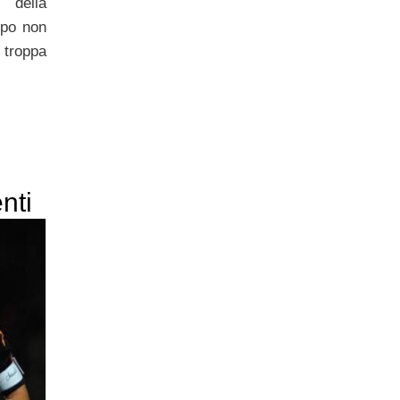
 della
mpo non
troppa
enti