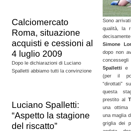
Calciomercato
Sono arrivat
qualità, la 
Roma, situazione
decisamente
acquisti e cessioni al
Simone Lo
4 luglio 2009
dopo non ave
concesse
Dopo le dichiarazioni di Luciano
Spalletti
e 
Spalletti abbiamo tutti la convinzione
(per il po
“dirottati” s
questa sta
prestito al
T
Luciano Spalletti:
una ottima 
“Aspetto la stagione
una maglia da
griglia dei 
del riscatto”