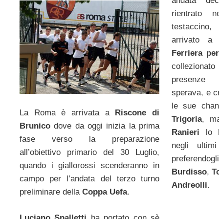
andata dec
rientrato n
testaccino,
arrivato 
Ferriera pe
collezionato
presenze
sperava, e c
le sue chan
La Roma è arrivata a
Riscone di
Trigoria
, m
Brunico
dove da oggi inizia la prima
Ranieri
lo 
fase verso la preparazione
negli ultim
all’obiettivo primario del 30 Luglio,
preferendo
quando i giallorossi scenderanno in
Burdisso
,
T
campo per l’andata del terzo turno
Andreolli
.
preliminare della
Coppa Uefa
.
Luciano Spalletti
ha portato con sè