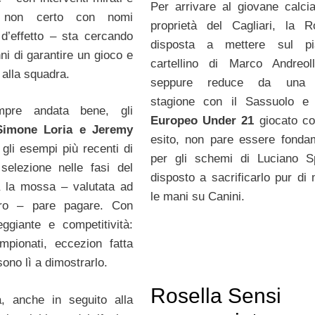
Per arrivare al giovane calcia
, non certo con nomi
proprietà del Cagliari, la 
 d’effetto – sta cercando
disposta a mettere sul pia
ni di garantire un gioco e
cartellino di Marco Andreol
 alla squadra.
seppure reduce da una 
stagione con il Sassuolo e
pre andata bene, gli
Europeo Under 21
giocato co
Simone Loria e Jeremy
esito, non pare essere fonda
gli esempi più recenti di
per gli schemi di Luciano Spa
selezione nelle fasi del
disposto a sacrificarlo pur di 
 la mossa – valutata ad
le mani su Canini.
iro – pare pagare. Con
ggiante e competitività:
ampionati, eccezion fatta
 sono lì a dimostrarlo.
Rosella Sensi
a, anche in seguito alla