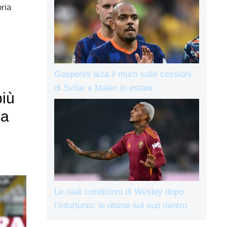
ria
Gasperini alza il muro sulle cessioni
di Svilar e Malen in estate
più
 a
Le reali condizioni di Wesley dopo
l’infortunio: le ultime sul suo rientro