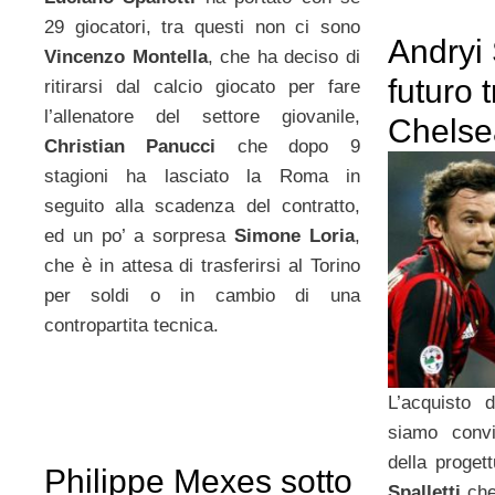
29 giocatori, tra questi non ci sono
Andryi
Vincenzo Montella
, che ha deciso di
futuro 
ritirarsi dal calcio giocato per fare
l’allenatore del settore giovanile,
Chelse
Christian Panucci
che dopo 9
stagioni ha lasciato la Roma in
seguito alla scadenza del contratto,
ed un po’ a sorpresa
Simone Loria
,
che è in attesa di trasferirsi al Torino
per soldi o in cambio di una
contropartita tecnica.
L’acquisto
siamo convin
della proget
Philippe Mexes sotto
Spalletti
che 