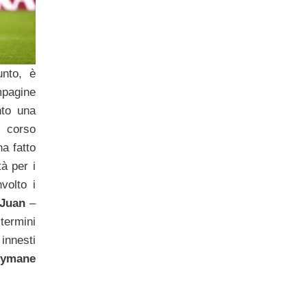
unto, è
mpagine
nto una
 corso
a fatto
tà per i
volto i
 Juan
–
termini
 innesti
eymane