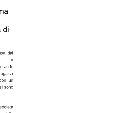
oma
 di
sa dal
ve. La
 grande
agazzi
con un
ssi sono
società