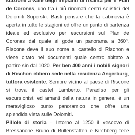
stazione a valle degli impianti di risalita per il Plan
de Corones
, uno fra i più rinomati centri sciistici del
Dolomiti Superski. Basti pensare che la cabinovia è
aperta in tutte le stagioni ed offre un punto di partenza
ideale ed esclusivo per escursioni sul Plan de
Corones dal quale si gode un panorama a 360º.
Riscone deve il suo nome al castello di Rischon e
viene citato nei documenti quale centro abitato a
partire sin dal 1020.
Per ben 400 anni i nobili signori
di Rischon ebbero sede nella residenza Angerburg,
tuttora esistente.
Sempre vicino al paese di Riscone
si trova il castel Lamberto. Paradiso per gli
escursionisti ed amanti della natura in genere, è un
meraviglioso punto panoramico che offre una
splendida vista sulle Dolomiti.
Pillole di storia –
Intorno al 1250 il vescovo di
Bressanone Bruno di Bullenstätten e Kirchberg fece