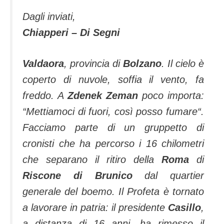
Dagli inviati,
Chiapperi – Di Segni
Valdaora
, provincia di
Bolzano
. Il cielo è
coperto di nuvole, soffia il vento, fa
freddo. A
Zdenek Zeman
poco importa:
“
Mettiamoci di fuori, così posso fumare
“.
Facciamo parte di un gruppetto di
cronisti che ha percorso i 16 chilometri
che separano il ritiro della
Roma
di
Riscone di Brunico
dal quartier
generale del boemo. Il Profeta è tornato
a lavorare in patria: il presidente
Casillo
,
a distanza di 16 anni, ha rimesso il