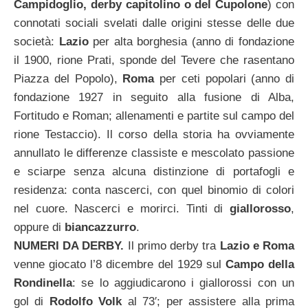
Campidoglio, derby capitolino o del Cupolone
) con
connotati sociali svelati dalle origini stesse delle due
società:
Lazio
per alta borghesia (anno di fondazione
il 1900, rione Prati, sponde del Tevere che rasentano
Piazza del Popolo),
Roma
per ceti popolari (anno di
fondazione 1927 in seguito alla fusione di Alba,
Fortitudo e Roman; allenamenti e partite sul campo del
rione Testaccio). Il corso della storia ha ovviamente
annullato le differenze classiste e mescolato passione
e sciarpe senza alcuna distinzione di portafogli e
residenza: conta nascerci, con quel binomio di colori
nel cuore. Nascerci e morirci. Tinti di
giallorosso
,
oppure di
biancazzurro
.
NUMERI DA DERBY.
Il primo derby tra
Lazio e Roma
venne giocato l’8 dicembre del 1929 sul
Campo della
Rondinella
: se lo aggiudicarono i giallorossi con un
gol di
Rodolfo Volk
al 73′; per assistere alla prima