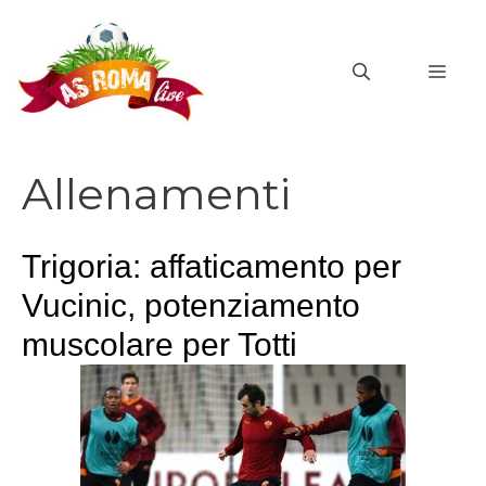
Vai
al
MEN
contenuto
Allenamenti
Trigoria: affaticamento per
Vucinic, potenziamento
muscolare per Totti