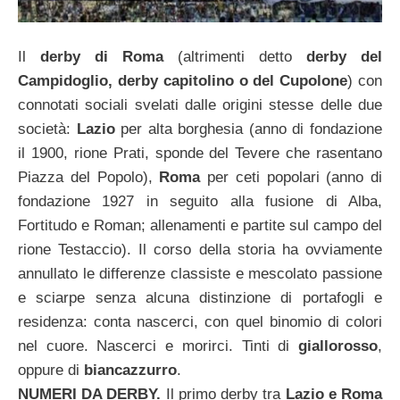
Il
derby di Roma
(altrimenti detto
derby del
Campidoglio, derby capitolino o del Cupolone
) con
connotati sociali svelati dalle origini stesse delle due
società:
Lazio
per alta borghesia (anno di fondazione
il 1900, rione Prati, sponde del Tevere che rasentano
Piazza del Popolo),
Roma
per ceti popolari (anno di
fondazione 1927 in seguito alla fusione di Alba,
Fortitudo e Roman; allenamenti e partite sul campo del
rione Testaccio). Il corso della storia ha ovviamente
annullato le differenze classiste e mescolato passione
e sciarpe senza alcuna distinzione di portafogli e
residenza: conta nascerci, con quel binomio di colori
nel cuore. Nascerci e morirci. Tinti di
giallorosso
,
oppure di
biancazzurro
.
NUMERI DA DERBY.
Il primo derby tra
Lazio e Roma