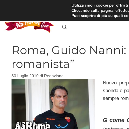
Vai
Utilizziamo i cookie per offrirt
Cliccando sulla pagina, effettua
al
RASSEGNA STAMPA
IN
Puoi scoprire di più su quali c
contenuto
Roma, Guido Nanni:
romanista”
30 Luglio 2010
di
Redazione
Nuovo prep
sponda e pas
sempre roma
G come 