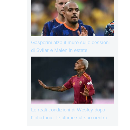
Gasperini alza il muro sulle cessioni
di Svilar e Malen in estate
Le reali condizioni di Wesley dopo
l’infortunio: le ultime sul suo rientro