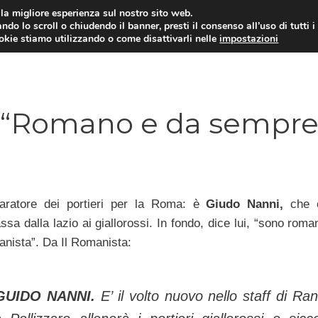
i la migliore esperienza sul nostro sito web.
ndo lo scroll o chiudendo il banner, presti il consenso all’uso di tutti i
TERVISTE
CALCIOMERCATO
CAMPIONATO SER
ookie stiamo utilizzando o come disattivarli nelle
impostazioni
 “Romano e da sempr
aratore dei portieri per la Roma: è
Giudo Nanni,
che 
sa dalla lazio ai giallorossi. In fondo, dice lui, “sono rom
nista”. Da Il Romanista:
GUIDO NANNI.
E’ il volto nuovo nello staff di Rani