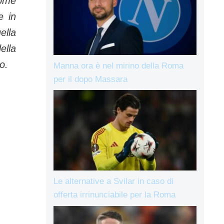
come
e in
ella
ella
o.
Manna ora è nel mirino della Roma
per il dopo Massara
Le alternative a Svilar in caso di
offerta irrinunciabile per la Roma