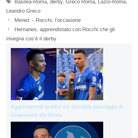
Tag
Basilea-Roma
,
derby
,
Greco Roma
,
Lazio-Roma
,
Leandro Greco
Menez – Rocchi, l’occasione
Hernanes, apprendistato con Rocchi che gli
insegna cos’è il derby
Aggiornamenti positivi sul possibile passaggio di
Greenwood alla Roma