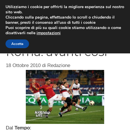
Vai
Utilizziamo i cookie per offrirti la migliore esperienza sul nostro
al
sito web.
Cliccando sulla pagina, effettuando lo scroll o chiudendo il
MEN
contenuto
banner, presti il consenso all’uso di tutti i cookie
Puoi scoprire di più su quali cookie stiamo utilizzando o come
disattivarli nelle
impostazioni
Accetta
Roma: avanti così
18 Ottobre 2010
di
Redazione
Dal
Tempo
: