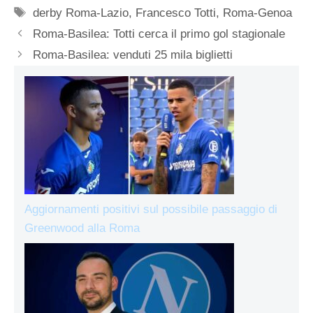
Tag
derby Roma-Lazio
,
Francesco Totti
,
Roma-Genoa
Roma-Basilea: Totti cerca il primo gol stagionale
Roma-Basilea: venduti 25 mila biglietti
Aggiornamenti positivi sul possibile passaggio di
Greenwood alla Roma