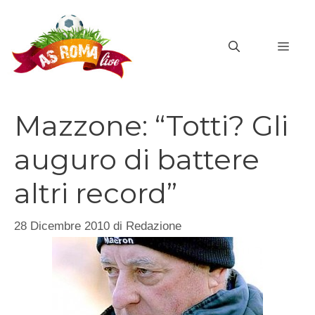
Vai
al
MEN
contenuto
Mazzone: “Totti? Gli
auguro di battere
altri record”
28 Dicembre 2010
di
Redazione