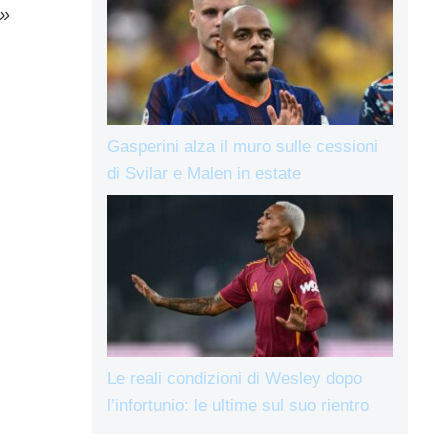
.»
Gasperini alza il muro sulle cessioni
di Svilar e Malen in estate
Le reali condizioni di Wesley dopo
l’infortunio: le ultime sul suo rientro