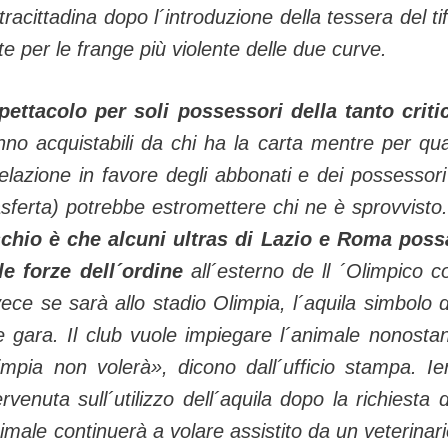
racittadina dopo l´introduzione della tessera del ti
te per le frange più violente delle due curve.
ettacolo per soli possessori della tanto criti
anno acquistabili da chi ha la carta mentre per qu
 prelazione in favore degli abbonati e dei possessori
rasferta) potrebbe estromettere chi ne è sprovvisto
ischio è che alcuni ultras di Lazio e Roma pos
le forze dell´ordine
all´esterno de ll ´Olimpico 
ce se sarà allo stadio Olimpia, l´aquila simbolo d
e gara. Il club vuole impiegare l´animale nonostan
impia non volerà», dicono dall´ufficio stampa. Ier
uta sull´utilizzo dell´aquila dopo la richiesta d
imale continuerà a volare assistito da un veterinari