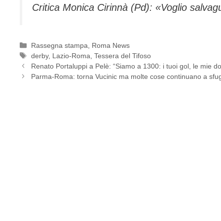
Critica Monica Cirinnà (Pd): «Voglio salva
Categorie
Rassegna stampa
,
Roma News
Tag
derby
,
Lazio-Roma
,
Tessera del Tifoso
Renato Portaluppi a Pelè: “Siamo a 1300: i tuoi gol, le mie d
Parma-Roma: torna Vucinic ma molte cose continuano a sfu