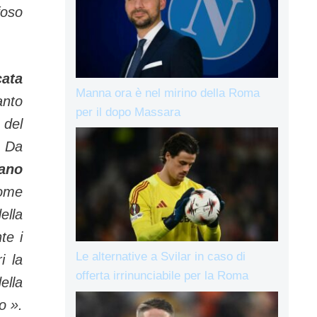
foso
cata
Manna ora è nel mirino della Roma
anto
per il dopo Massara
 del
. Da
sano
come
ella
te i
Le alternative a Svilar in caso di
i la
offerta irrinunciabile per la Roma
ella
o ».