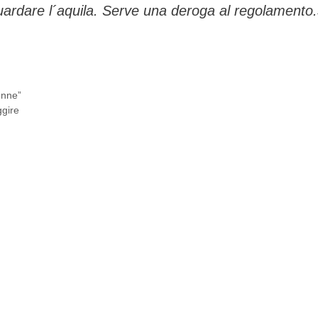
guardare l´aquila. Serve una deroga al regolamento
onne”
ggire