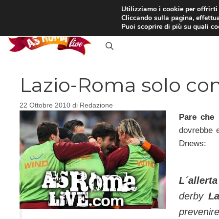
Vai
Utilizziamo i cookie per offrirt
Cliccando sulla pagina, effettua
al
RASSEGNA STAMPA
IN
Puoi scoprire di più su quali c
contenuto
Lazio-Roma solo con 
22 Ottobre 2010
di
Redazione
Pare che 
dovrebbe e
Dnews:
L´allert
derby
L
prevenir