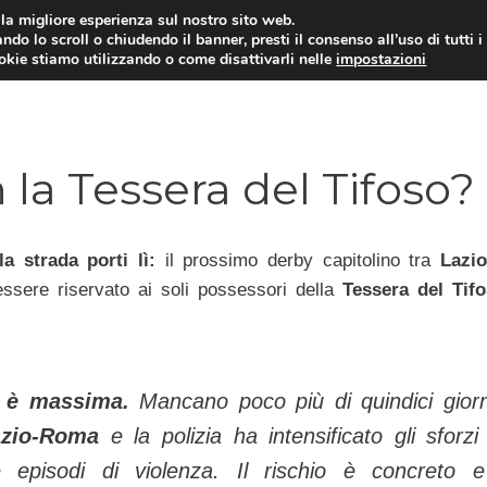
i la migliore esperienza sul nostro sito web.
ndo lo scroll o chiudendo il banner, presti il consenso all’uso di tutti i
TERVISTE
CALCIOMERCATO
CAMPIONATO SER
ookie stiamo utilizzando o come disattivarli nelle
impostazioni
la Tessera del Tifoso?
la strada porti lì:
il prossimo derby capitolino tra
Lazi
ssere riservato ai soli possessori della
Tessera del Tifo
a è massima.
Mancano poco più di quindici giorn
azio-Roma
e la polizia ha intensificato gli sforzi
e episodi di violenza. Il rischio è concreto e