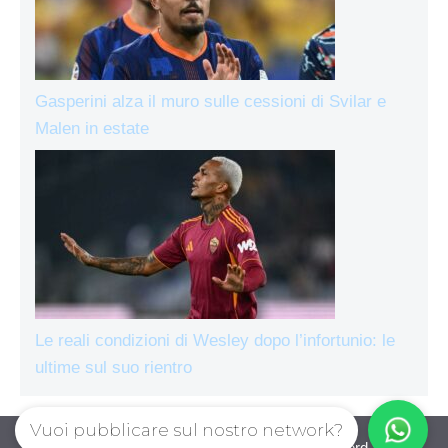
Gasperini alza il muro sulle cessioni di Svilar e
Malen in estate
Le reali condizioni di Wesley dopo l’infortunio: le
ultime sul suo rientro
Vuoi pubblicare sul nostro network?
AsRomaLive.com © 2026. All right reserverd.