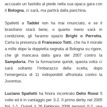
accusato un fastidio al piede nella sua opaca gara con
il
Bologna
, ci sarà, ma partirà dalla panchina.
Spalletti a
Taddei
non ha mai rinunciato, e se il
brasiliano starà bene, o quanto meno sarà in
condizione, gli faranno spazio
Brighi o Perrotta
.
Certa la presenza di
Francesco Totti
, che ha il morale
a mille dopo la doppietta segnata al Bologna su rigore,
che gli mancava dalla gara del 2007 contro la
Sampdoria
. Per la formazione quindi, questa volta ci
sarà soltanto l’imbarazzo della scelta, dopo
l’emergenza di 11 indisponibili affrontata contro la
Juventus.
Luciano Spalletti
ha finora incontrato
Delio Rossi
5
volte ed è in vantaggio per 3-2. Il primo derby nel 2005
finì 1-1. Quindi il 26 Febbraio 2006 terminò 0-2, una