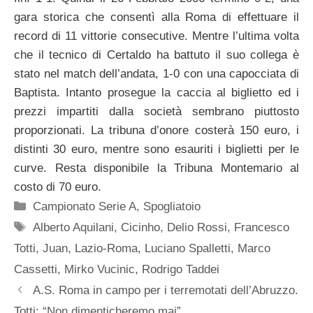
gara storica che consentì alla Roma di effettuare il
record di 11 vittorie consecutive. Mentre l’ultima volta
che il tecnico di Certaldo ha battuto il suo collega è
stato nel match dell’andata, 1-0 con una capocciata di
Baptista. Intanto prosegue la caccia al biglietto ed i
prezzi impartiti dalla società sembrano piuttosto
proporzionati. La tribuna d’onore costerà 150 euro, i
distinti 30 euro, mentre sono esauriti i biglietti per le
curve. Resta disponibile la Tribuna Montemario al
costo di 70 euro.
Categorie
Campionato Serie A
,
Spogliatoio
Tag
Alberto Aquilani
,
Cicinho
,
Delio Rossi
,
Francesco
Totti
,
Juan
,
Lazio-Roma
,
Luciano Spalletti
,
Marco
Cassetti
,
Mirko Vucinic
,
Rodrigo Taddei
A.S. Roma in campo per i terremotati dell’Abruzzo.
Totti: “Non dimenticheremo mai”