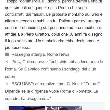
Troppo “commerciale”, dicono, perchè sembra uno di
quei simboli dei gadget della Roma che sono
contraffatti dai falsari. Le proteste montano sul web e
allora secondo repubblica.it , Pallotta per evitare guai
con i merchandising sta pensando ad una modifica e
affidarla a Piero Gratton, colui che 30 anni fa disegnò
il lupo stilizzato. Un simbolo che ebbe decisamente
più successo.
Categorie
Rassegna stampa
,
Roma News
Piris, Goicoechea e Tachtsidis abbandoneranno la
Roma. Su Osvaldo continuano i sondaggi dei club
esteri
ESCLUSIVA asromalive.com. C. Nesti: “Futuro?
Dipende se la dirigenza vuole Roma o Rometta. La
squadra ha bisogno di…”