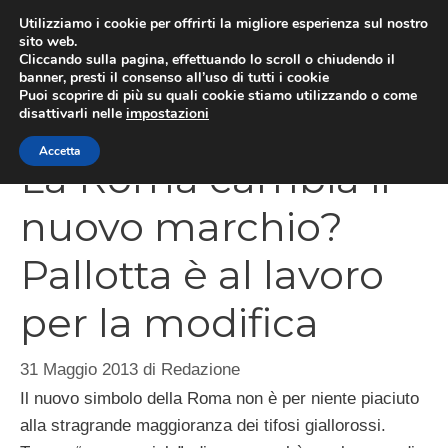
Vai
Utilizziamo i cookie per offrirti la migliore esperienza sul nostro
al
sito web.
Cliccando sulla pagina, effettuando lo scroll o chiudendo il
MEN
contenuto
banner, presti il consenso all’uso di tutti i cookie
Puoi scoprire di più su quali cookie stiamo utilizzando o come
disattivarli nelle
impostazioni
Accetta
La Roma cambia il
nuovo marchio?
Pallotta è al lavoro
per la modifica
31 Maggio 2013
di
Redazione
Il nuovo simbolo della Roma non è per niente piaciuto
alla stragrande maggioranza dei tifosi giallorossi.