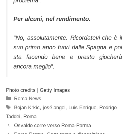
problema”.
Per alcuni, nel rendimento.
“No, assolutamente. Ricordatevi che è il
suo primo anno fuori dalla Spagna e poi
sta facendo bene e presto giocherà
ancora meglio”.
Photo credits | Getty Images
Categorie
Roma News
Tag
Bojan Krkic
,
josé angel
,
Luis Enrique
,
Rodrigo
Taddei
,
Roma
Osvaldo corre verso Roma-Parma