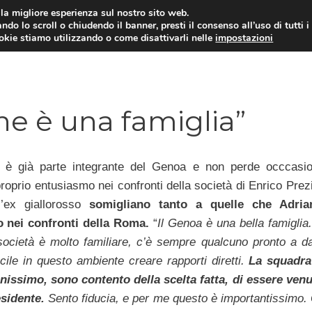
i la migliore esperienza sul nostro sito web.
ndo lo scroll o chiudendo il banner, presti il consenso all’uso di tutti i
TERVISTE
CALCIOMERCATO
CAMPIONATO SER
ookie stiamo utilizzando o come disattivarli nelle
impostazioni
one è una famiglia”
i
è già parte integrante del Genoa e non perde occcasi
 proprio entusiasmo nei confronti della società di Enrico Prez
l’ex giallorosso
somigliano tanto a quelle che Adria
 nei confronti della Roma.
“
Il Genoa è una bella famiglia
società è molto familiare, c’è sempre qualcuno pronto a da
ile in questo ambiente creare rapporti diretti.
La squadra
nissimo, sono contento della scelta fatta, di essere venu
esidente.
Sento fiducia, e per me questo è importantissimo.