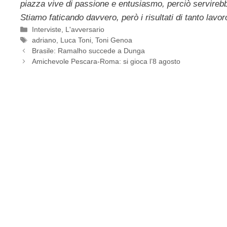
piazza vive di passione e entusiasmo, perciò servirebbe 
Stiamo faticando davvero, però i risultati di tanto lav
Categorie
Interviste
,
L'avversario
Tag
adriano
,
Luca Toni
,
Toni Genoa
Brasile: Ramalho succede a Dunga
Amichevole Pescara-Roma: si gioca l’8 agosto