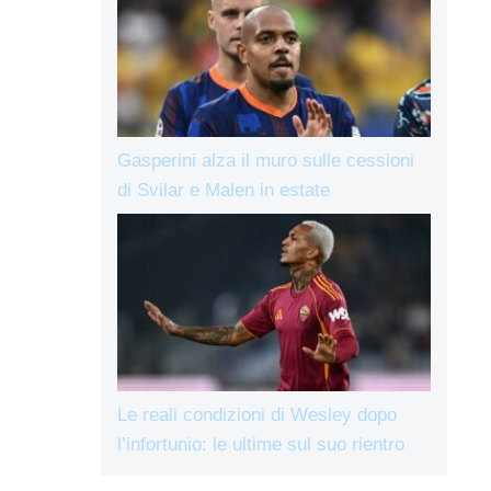
Gasperini alza il muro sulle cessioni
di Svilar e Malen in estate
Le reali condizioni di Wesley dopo
l’infortunio: le ultime sul suo rientro