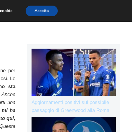
 cookie
Accetta
IE A
L’AVVERSARIO
ALLENAMENTI
one per
iosi. Le
no sta
. Anche
Aggiornamenti positivi sul possibile
rti una
passaggio di Greenwood alla Roma
 mi ha
to qui,
 Questa