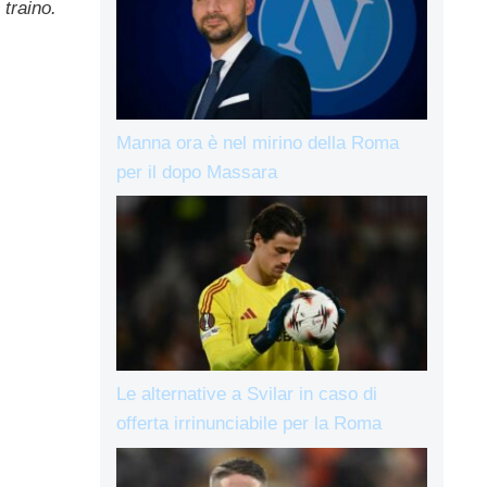
 traino.
Manna ora è nel mirino della Roma
per il dopo Massara
Le alternative a Svilar in caso di
offerta irrinunciabile per la Roma