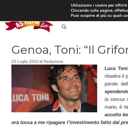
Vai
Utilizziamo i cookie per offrirt
Cliccando sulla pagina, effettua
al
RASSEGNA STAMPA
IN
Puoi scoprire di più su quali c
contenuto
Genoa, Toni: “Il Grif
23 Luglio 2010
di
Redazione
Luca Ton
ribadire il
parole del
spendendo
la stessa 
mano, è fac
accolto be
ora tocca a me ripagare l’investimento fatto dal pr