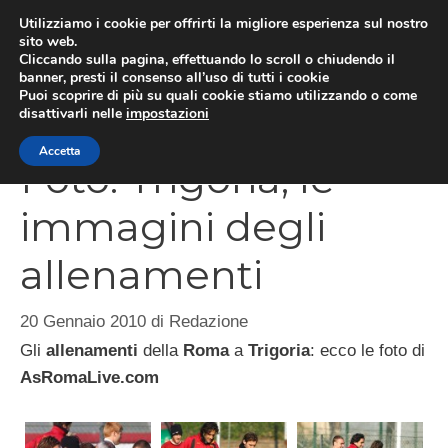
Vai
Utilizziamo i cookie per offrirti la migliore esperienza sul nostro
al
sito web.
Cliccando sulla pagina, effettuando lo scroll o chiudendo il
MEN
contenuto
banner, presti il consenso all’uso di tutti i cookie
Puoi scoprire di più su quali cookie stiamo utilizzando o come
disattivarli nelle
impostazioni
Accetta
Foto: Trigoria, le
immagini degli
allenamenti
20 Gennaio 2010
di
Redazione
Gli
allenamenti
della
Roma
a
Trigoria
: ecco le foto di
AsRomaLive.com