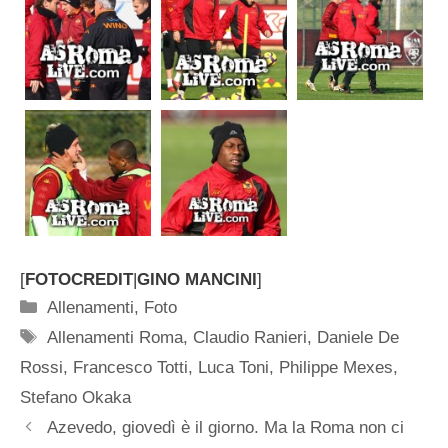
[
FOTOCREDIT
|
GINO MANCINI
]
Categorie
Allenamenti
,
Foto
Tag
Allenamenti Roma
,
Claudio Ranieri
,
Daniele De
Rossi
,
Francesco Totti
,
Luca Toni
,
Philippe Mexes
,
Stefano Okaka
Azevedo, giovedì è il giorno. Ma la Roma non ci