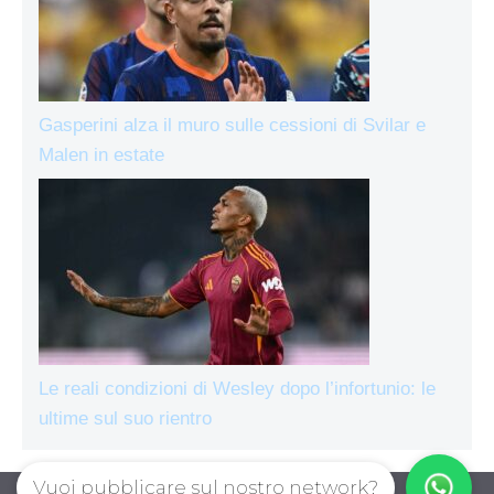
Gasperini alza il muro sulle cessioni di Svilar e
Malen in estate
Le reali condizioni di Wesley dopo l’infortunio: le
ultime sul suo rientro
Vuoi pubblicare sul nostro network?