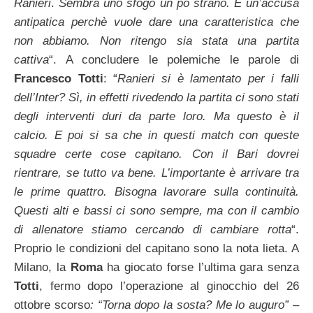
Ranieri
.
Sembra uno sfogo un pò strano. È un’accusa
antipatica perchè vuole dare una caratteristica che
non abbiamo. Non ritengo sia stata una partita
cattiva
“. A concludere le polemiche le parole di
Francesco Totti
: “
Ranieri si è lamentato per i falli
dell’Inter? Sì, in effetti rivedendo la partita ci sono stati
degli interventi duri da parte loro. Ma questo è il
calcio. E poi si sa che in questi match con queste
squadre certe cose capitano. Con il Bari dovrei
rientrare, se tutto va bene. L’importante è arrivare tra
le prime quattro. Bisogna lavorare sulla continuità.
Questi alti e bassi ci sono sempre, ma con il cambio
di allenatore stiamo cercando di cambiare rotta
“.
Proprio le condizioni del capitano sono la nota lieta. A
Milano, la
Roma
ha giocato forse l’ultima gara senza
Totti
, fermo dopo l’operazione al ginocchio del 26
ottobre scorso
: “Torna dopo la sosta? Me lo auguro” –