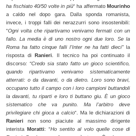
ha fischiato 40/50 volte in più
“ ha affermato
Mourinho
a caldo nel dopo gara. Dalla sponda romanista,
invece, i troppi falli dei nerazzurri sono insostenibili:
“
Ogni volta che ripartivamo venivamo fermati con un
fallo. La media è di uno nostro ogni due loro. Se la
Roma ha fatto cinque falli l’Inter ne ha fatti dieci”
la
risposta di
Ranieri
. Il tecnico ha poi continuato il
discorso
: “Credo sia stato fatto un gioco scientifico,
quando ripartivamo venivamo sistematicamente
atterrati: o da davanti, o da dietro. Loro sono bravi,
occupano tutto il campo con i loro campioni buttandoli
la davanti, tu riparti e loro ti buttano giu. È un gioco
sistematico che va punito. Ma l’arbitro deve
privilegiare chi gioca a calcio
“. Ma le dichiarazioni di
Ranieri
non sono piaciute al massimo dirigente
interista
Moratti
: “
Ho sentito al volo quelle cose di