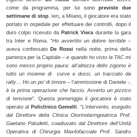
come da programma, per lui sono
previste due
settimane di stop
. Ieri
,
a Milano
,
il giocatore era stato
portato in ospedale per effettuare dei controlli, dopo il
duro colpo ricevuto da
Patrick Viera
durante la gara
tra Inter e Roma. “
Ho avvertito un dolore terribile
–
aveva confessato
De Rossi
nella notte, prima della
partenza per la Capitale –
e quando ho visto la TAC mi
sono messo proprio paura: all’altezza dello zigomo è
tutto un insieme di curve e dossi, un tracciato da
rally…
Ho un po’ di timore
– l’ammissione di Daniele -,
è la prima operazione che faccio. Avverto un pizzico
di tensione
”. Questa pomeriggio il giocatore è stato
operato al
Policlinico Gemelli
. “
L’intervento, eseguito
dal Direttore della Clinica Otorinolaringoiatrica Prof.
Gaetano Paludetti, coadiuvato dal Direttore dell’Unità
Operativa di Chirurgia Maxilofacciale Prof. Sandro