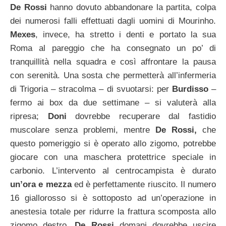
De Rossi
hanno dovuto abbandonare la partita, colpa
dei numerosi falli effettuati dagli uomini di Mourinho.
Mexes
, invece, ha stretto i denti e portato la sua
Roma al pareggio che ha consegnato un po’ di
tranquillità nella squadra e così affrontare la pausa
con serenità. Una sosta che permetterà all’infermeria
di Trigoria – stracolma – di svuotarsi: per
Burdisso
–
fermo ai box da due settimane – si valuterà alla
ripresa;
Doni
dovrebbe recuperare dal fastidio
muscolare senza problemi, mentre
De Rossi,
che
questo pomeriggio si è operato allo zigomo, potrebbe
giocare con una maschera protettrice speciale in
carbonio.
L’intervento al centrocampista è durato
un’ora e mezza
ed è perfettamente riuscito. Il numero
16 giallorosso si è sottoposto ad un’operazione in
anestesia totale per ridurre la frattura scomposta allo
zigomo destro.
De Rossi
domani dovrebbe uscire