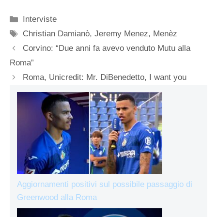
Categorie
Interviste
Tag
Christian Damianò
,
Jeremy Menez
,
Menèz
Corvino: “Due anni fa avevo venduto Mutu alla
Roma”
Roma, Unicredit: Mr. DiBenedetto, I want you
Aggiornamenti positivi sul possibile passaggio di
Greenwood alla Roma