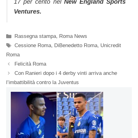
17 per cento nel
New England Sports
Ventures.
Categorie
Rassegna stampa
,
Roma News
Tag
Cessione Roma
,
DiBenedetto Roma
,
Unicredit
Roma
Felicità Roma
Con Ranieri dopo i 4 derby vinti arriva anche
l’imbattibilità contro la Juventus