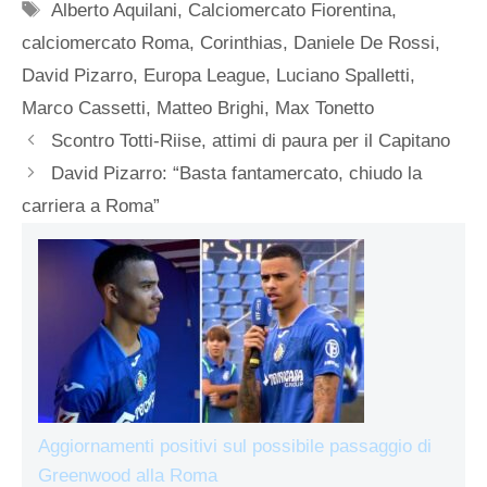
Tag
Alberto Aquilani
,
Calciomercato Fiorentina
,
calciomercato Roma
,
Corinthias
,
Daniele De Rossi
,
David Pizarro
,
Europa League
,
Luciano Spalletti
,
Marco Cassetti
,
Matteo Brighi
,
Max Tonetto
Scontro Totti-Riise, attimi di paura per il Capitano
David Pizarro: “Basta fantamercato, chiudo la
carriera a Roma”
Aggiornamenti positivi sul possibile passaggio di
Greenwood alla Roma