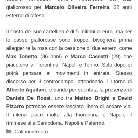
giallorosso per
Marcelo Oliveira Ferreira
, 22 anni
esterno di difesa.
Il costo del suo cartellino è di 5 milioni di euro, ma per
le casse giallorosse sono troppe, bisognerà prima
alleggerire la rosa con la cessione di due esterni come
Max Tonetto
(36 anni) e
Marco Cassetti
(29) che
piacciono a Fiorentina, Napoli e Torino. Solo dopo si
potrà pensare ai movimenti in entrata. Stesso
discorso per il centrocampo, attendendo il ritorno di
Alberto Aquilani
, e dando per scontata la presenza di
Daniele De Rossi
, uno tra
Matteo Brighi e David
Pizarro
potrebbe essere lasciato libero di andare via.
Il cileno piace molto alla Fiorentina e Napoli, il
riminese alla Sampdoria, Napoli e Palermo.
Categorie
Calciomercato