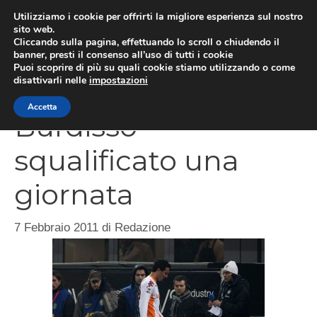
Vai
Utilizziamo i cookie per offrirti la migliore esperienza sul nostro
al
sito web.
Cliccando sulla pagina, effettuando lo scroll o chiudendo il
MEN
contenuto
banner, presti il consenso all’uso di tutti i cookie
Puoi scoprire di più su quali cookie stiamo utilizzando o come
disattivarli nelle
impostazioni
Accetta
Burdisso
squalificato una
giornata
7 Febbraio 2011
di
Redazione