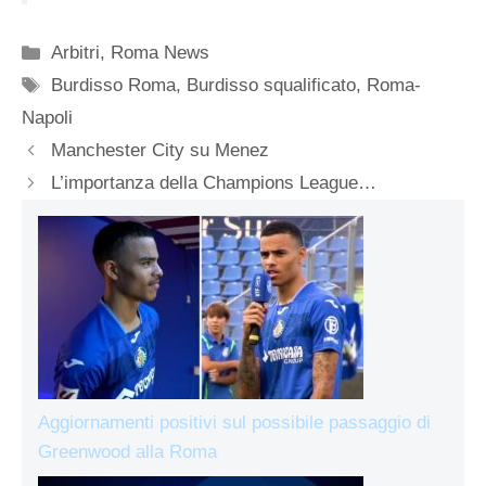
Categorie
Arbitri
,
Roma News
Tag
Burdisso Roma
,
Burdisso squalificato
,
Roma-
Napoli
Manchester City su Menez
L’importanza della Champions League…
Aggiornamenti positivi sul possibile passaggio di
Greenwood alla Roma