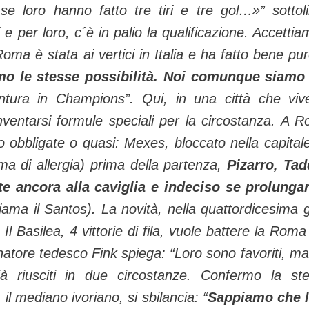
e loro hanno fatto tre tiri e tre gol…»” sottol
 per loro, c´è in palio la qualificazione. Accettiam
 Roma è stata ai vertici in Italia e ha fatto bene pur
mo le stesse possibilità. Noi comunque siamo
ntura in Champions”. Qui, in una città che viv
nventarsi formule speciali per la circostanza. A 
o obbligate o quasi: Mexes, bloccato nella capital
ma di allergia) prima della partenza,
Pizarro, Tad
te ancora alla caviglia e indeciso se prolunga
iama il Santos). La novità, nella quattordicesima 
. Il Basilea, 4 vittorie di fila, vuole battere la Roma
enatore tedesco Fink spiega: “Loro sono favoriti, ma
 riusciti in due circostanze. Confermo la st
il mediano ivoriano, si sbilancia: “
Sappiamo che 