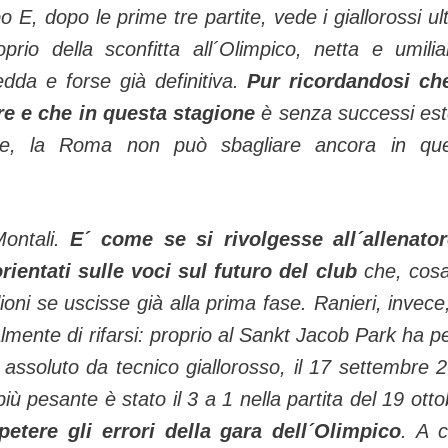
o E, dopo le prime tre partite, vede i giallorossi ult
prio della sconfitta all´Olimpico, netta e umilia
redda e forse già definitiva.
Pur ricordandosi ch
ere e che in questa stagione
è senza successi est
ppe, la Roma non può sbagliare ancora in qu
Montali.
E´ come se si rivolgesse all´allenato
rientati sulle voci sul futuro del club
che, cos
oni se uscisse già alla prima fase. Ranieri, invece
mente di rifarsi: proprio al Sankt Jacob Park ha p
 assoluto da tecnico giallorosso, il 17 settembre 
iù pesante è stato il 3 a 1 nella partita del 19 otto
etere gli errori della gara dell´Olimpico
. A 