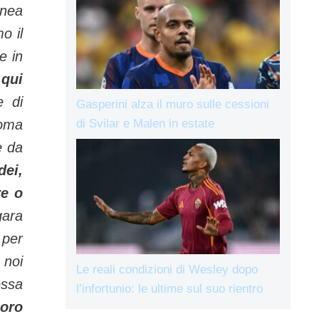
inea
o il
e in
 qui
e di
Gasperini alza il muro sulle cessioni
di Svilar e Malen in estate
Roma
e da
dei,
re o
gara
 per
 noi
Le reali condizioni di Wesley dopo
essa
l’infortunio: le ultime sul suo rientro
loro