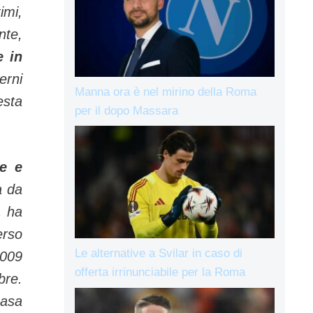
imi,
nte,
e in
erni
Manna ora è nel mirino della Roma
esta
per il dopo Massara
re e
a da
, ha
erso
Le alternative a Svilar in caso di
2009
offerta irrinunciabile per la Roma
bre.
casa