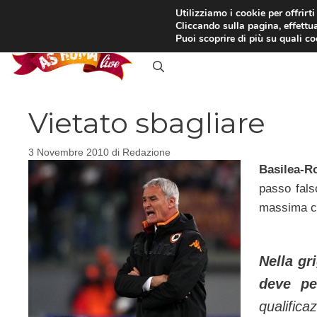
Vai
Utilizziamo i cookie per offrirt
Cliccando sulla pagina, effettua
al
RASSEGNA STAMPA
IN
Puoi scoprire di più su quali c
contenuto
Vietato sbagliare
3 Novembre 2010
di
Redazione
Basilea-R
passo fals
massima co
Nella gr
deve pe
qualific