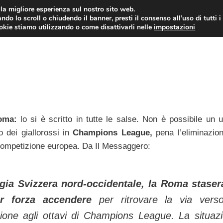
i la migliore esperienza sul nostro sito web.
ndo lo scroll o chiudendo il banner, presti il consenso all’uso di tutti i
TERVISTE
CALCIOMERCATO
CAMPIONATO SER
ookie stiamo utilizzando o come disattivarli nelle
impostazioni
oma:
lo si è scritto in tutte le salse. Non è possibile un u
o dei giallorossi in
Champions League,
pena l’eliminazion
mpetizione europea. Da Il Messaggero:
igia Svizzera nord-occidentale, la Roma staser
r forza accendere
per ritrovare la via vers
azione agli ottavi di Champions League. La situaz