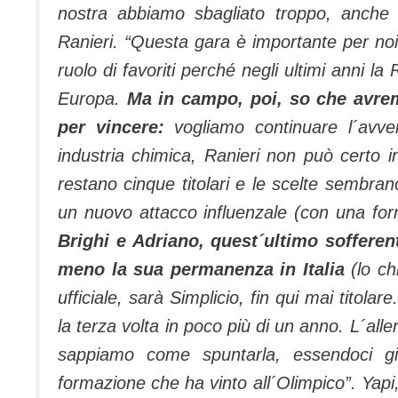
nostra abbiamo sbagliato troppo, anche s
Ranieri. “Questa gara è importante per noi e
ruolo di favoriti perché negli ultimi anni la
Europa.
Ma in campo, poi, so che avre
per vincere:
vogliamo continuare l´avve
industria chimica, Ranieri non può certo i
restano cinque titolari e le scelte sembran
un nuovo attacco influenzale (con una for
Brighi e Adriano, quest´ultimo sofferen
meno la sua permanenza in Italia
(lo ch
ufficiale, sarà Simplicio, fin qui mai titolare
la terza volta in poco più di un anno. L´all
sappiamo come spuntarla, essendoci già
formazione che ha vinto all´Olimpico”. Yapi, 