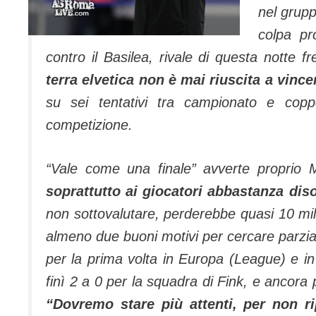
nel grupp
colpa pro
contro il Basilea, rivale di questa notte f
terra elvetica non è mai riuscita a vinc
su sei tentativi tra campionato e co
competizione.
“Vale come una finale” avverte proprio 
soprattutto ai giocatori abbastanza diso
non sottovalutare, perderebbe quasi 10 mili
almeno due buoni motivi per cercare parzial
per la prima volta in Europa (League) e in
finì 2 a 0 per la squadra di Fink, e ancora p
“Dovremo stare più attenti, per non rip