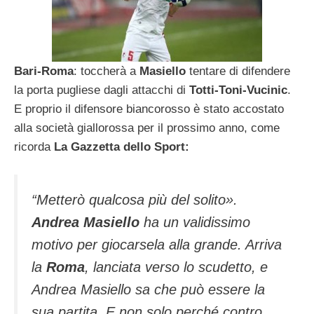
Bari-Roma
: toccherà a
Masiello
tentare di difendere
la porta pugliese dagli attacchi di
Totti-Toni-Vucinic
.
E proprio il difensore biancorosso è stato accostato
alla società giallorossa per il prossimo anno, come
ricorda
La
Gazzetta dello Sport:
“Metterò qualcosa più del solito»
.
Andrea Masiello
ha un validissimo
motivo per giocarsela alla grande. Arriva
la
Roma
, lanciata verso lo scudetto, e
Andrea Masiello sa che può essere la
sua partita. E non solo perché contro