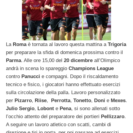
La
Roma
è tornata al lavoro questa mattina a
Trigoria
per preparare la sfida di domenica prossima contro il
Parma
. Alle ore 15,00 del
20 dicembre
all’Olimpico
andrà in scena lo spareggio
Champions League
contro
Panucci
e compagni. Dopo il riscaldamento
tecnico e fisico, i giocatori hanno effettuato esercizi
sulla circolazione della palla. Lavoro personalizzato
per
Pizarro
,
Riise
,
Perrotta
,
Tonetto
,
Doni
e
Mexes
.
Julio Sergio
,
Lobont
e
Pena
, si sono allenati sotto
l’occhio attento del preparatore dei portieri
Pellizzaro
.
A seguire un lavoro atletico con scatti, cambi di
direzione e tiri in porta, per poi passare ad esercizi