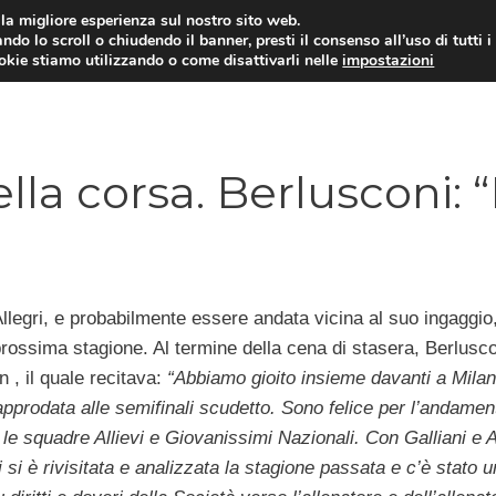
i la migliore esperienza sul nostro sito web.
ndo lo scroll o chiudendo il banner, presti il consenso all’uso di tutti i
TERVISTE
CALCIOMERCATO
CAMPIONATO SER
ookie stiamo utilizzando o come disattivarli nelle
impostazioni
lla corsa. Berlusconi: “I
legri, e probabilmente essere andata vicina al suo ingaggio
 prossima stagione. Al termine della cena di stasera, Berlusc
n , il quale recitava:
“Abbiamo gioito insieme davanti a Milan
pprodata alle semifinali scudetto. Sono felice per l’andamen
le squadre Allievi e Giovanissimi Nazionali. Con Galliani e A
si è rivisitata e analizzata la stagione passata e c’è stato u