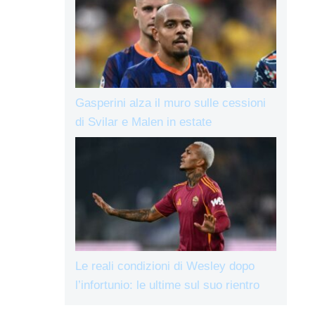
Gasperini alza il muro sulle cessioni
di Svilar e Malen in estate
Le reali condizioni di Wesley dopo
l’infortunio: le ultime sul suo rientro