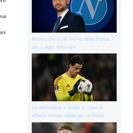
ore
a
mai
ani
Manna ora è nel mirino della Roma
per il dopo Massara
Le alternative a Svilar in caso di
offerta irrinunciabile per la Roma