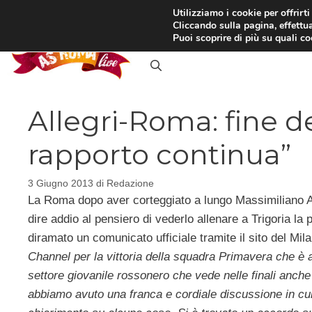
Vai
Utilizziamo i cookie per offrirt
Cliccando sulla pagina, effettua
al
RASSEGNA STAMPA
IN
Puoi scoprire di più su quali c
contenuto
Allegri-Roma: fine de
rapporto continua”
3 Giugno 2013
di
Redazione
La Roma dopo aver corteggiato a lungo Massimiliano Al
dire addio al pensiero di vederlo allenare a Trigoria la
diramato un comunicato ufficiale tramite il sito del Mila
Channel per la vittoria della squadra Primavera che è a
settore giovanile rossonero che vede nelle finali anche 
abbiamo avuto una franca e cordiale discussione in cui 