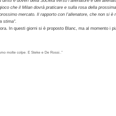
iritti e doveri della Società verso l’allenatore e dell’allenat
 gioco che il Milan dovrà praticare e sulla rosa della prossim
prossimo mercato. Il rapporto con l’allenatore, che non si è 
a stima”.
ora. In questi giorni si è proposto Blanc, ma al momento i pi
biamo molte colpe. E Steke e De Rossi..”