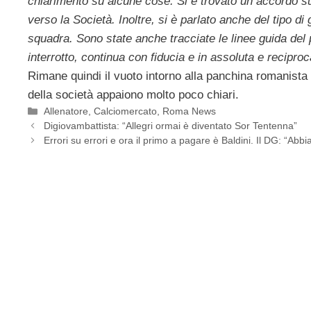
chiarimento su alcune cose. Si è trovato un accordo su d
verso la Società. Inoltre, si è parlato anche del tipo di
squadra. Sono state anche tracciate le linee guida del 
interrotto, continua con fiducia e in assoluta e reciproc
Rimane quindi il vuoto intorno alla panchina romanista 
della società appaiono molto poco chiari.
Categorie
Allenatore
,
Calciomercato
,
Roma News
Digiovambattista: “Allegri ormai è diventato Sor Tentenna”
Errori su errori e ora il primo a pagare è Baldini. Il DG: “Ab