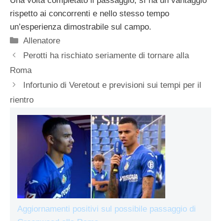
Una volta completato il passaggio, sì ha un vantaggio
rispetto ai concorrenti e nello stesso tempo
un’esperienza dimostrabile sul campo.
Categorie
Allenatore
Perotti ha rischiato seriamente di tornare alla
Roma
Infortunio di Veretout e previsioni sui tempi per il
rientro
Aggiornamenti positivi sul possibile passaggio di