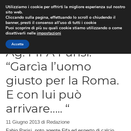
Vai
Utilizziamo i cookie per offrirti la migliore esperienza sul nostro
al
sito web.
Cliccando sulla pagina, effettuando lo scroll o chiudendo il
MEN
contenuto
banner, presti il consenso all’uso di tutti i cookie
Puoi scoprire di più su quali cookie stiamo utilizzando o come
disattivarli nelle
impostazioni
Accetta
Ag. FIFA Parisi:
“Garcìa l’uomo
giusto per la Roma.
E con lui può
arrivare….. “
11 Giugno 2013
di
Redazione
Fabio Parisi, noto agente Fifa ed esperto di calcio