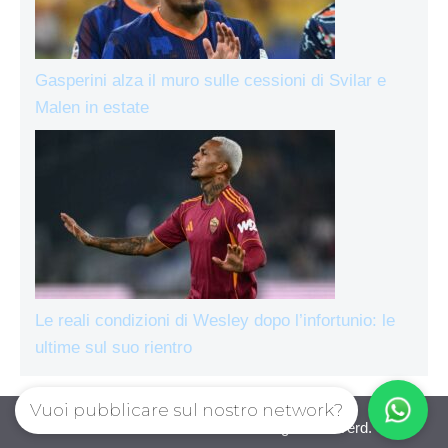
Gasperini alza il muro sulle cessioni di Svilar e
Malen in estate
Le reali condizioni di Wesley dopo l’infortunio: le
ultime sul suo rientro
Vuoi pubblicare sul nostro network?
AsRomaLive.com © 2026. All right reserverd.