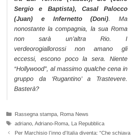
Sergio e Baptista), Casal Palocco
(Juan) e Infernetto (Doni)
. Ma
nonostante la compagnia, la sua Roma
non sarà un’altra Rio. I
verdeorogiallorossi non amano gli
eccessi, escono poco la sera. Niente
“Hollywood”, al massimo qualche cena in
gruppo da ‘Rugantino’ a Trastevere.
Basterà?
Categorie
Rassegna stampa
,
Roma News
Tag
adriano
,
Adriano-Roma
,
La Repubblica
Per Marchisio l’inno d’Italia diventa: “Che schiava