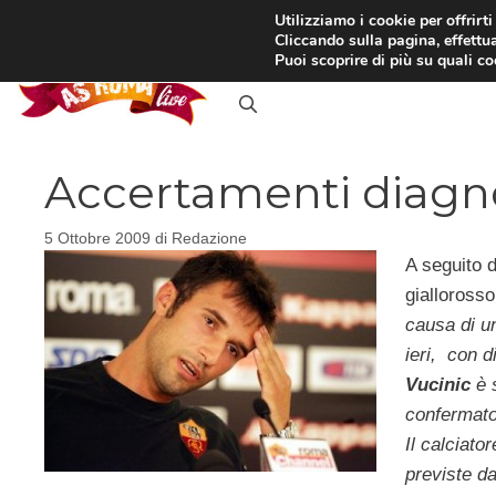
Vai
Utilizziamo i cookie per offrirt
Cliccando sulla pagina, effettua
al
RASSEGNA STAMPA
IN
Puoi scoprire di più su quali c
contenuto
Accertamenti diagno
5 Ottobre 2009
di
Redazione
A seguito d
giallorosso
causa di un
ieri, con d
Vucinic
è 
confermato
Il calciato
previste da