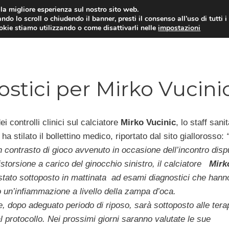
i la migliore esperienza sul nostro sito web.
ndo lo scroll o chiudendo il banner, presti il consenso all’uso di tutti i
TERVISTE
CALCIOMERCATO
CAMPIONATO SER
ookie stiamo utilizzando o come disattivarli nelle
impostazioni
stici per Mirko Vucini
ei controlli clinici sul calciatore
Mirko Vucinic
, lo staff sanit
 ha stilato il bollettino medico, riportato dal sito giallorosso:
 contrasto di gioco avvenuto in occasione dell’incontro disp
istorsione a carico del ginocchio sinistro, il calciatore
Mirk
stato sottoposto in mattinata ad esami diagnostici che hann
 un’infiammazione a livello della zampa d’oca.
re, dopo adeguato periodo di riposo, sarà sottoposto alle tera
l protocollo. Nei prossimi giorni saranno valutate le sue