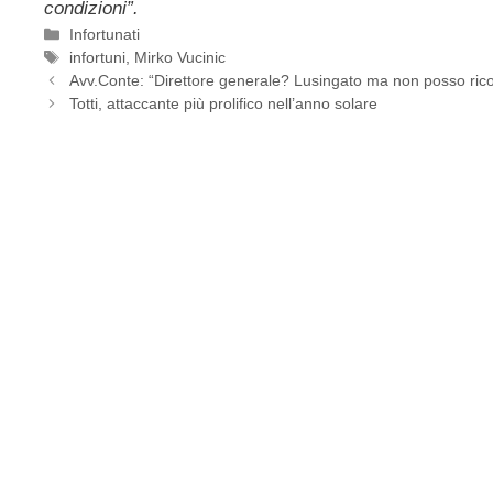
condizioni”.
Categorie
Infortunati
Tag
infortuni
,
Mirko Vucinic
Avv.Conte: “Direttore generale? Lusingato ma non posso ricop
Totti, attaccante più prolifico nell’anno solare