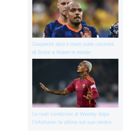
Gasperini alza il muro sulle cessioni
di Svilar e Malen in estate
Le reali condizioni di Wesley dopo
l’infortunio: le ultime sul suo rientro