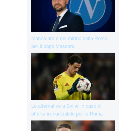
Manna ora è nel mirino della Roma
per il dopo Massara
Le alternative a Svilar in caso di
offerta irrinunciabile per la Roma