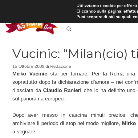
Vai
Utilizziamo i cookie per offrirt
Cliccando sulla pagina, effettua
al
RASSEGNA STAMPA
IN
Puoi scoprire di più su quali c
contenuto
Vucinic: “Milan(cio) t
15 Ottobre 2009
di
Redazione
Mirko Vucinic
sta per tornare. Per la Roma una no
soprattutto dopo la dichiarazione d’amore – nei confr
rilasciata da
Claudio Ranieri
che lo ha definito uno d
sul panorama europeo.
Dopo aver messo in cascina minuti preziosi che
archiviare il periodo di stop nel modo migliore,
Mirko 
a segnare.