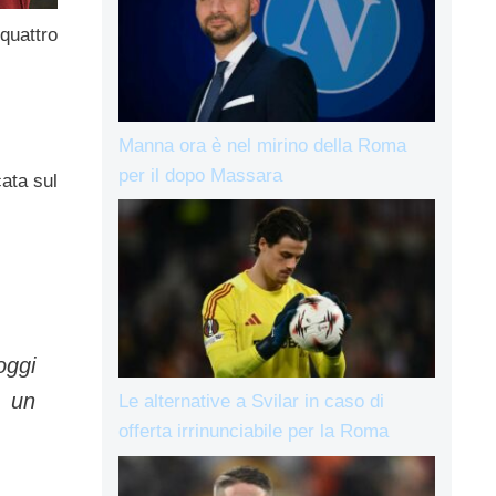
quattro
Manna ora è nel mirino della Roma
per il dopo Massara
cata sul
oggi
o un
Le alternative a Svilar in caso di
offerta irrinunciabile per la Roma