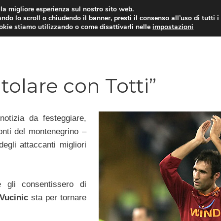
i la migliore esperienza sul nostro sito web.
ndo lo scroll o chiudendo il banner, presti il consenso all’uso di tutti i
TERVISTE
CALCIOMERCATO
CAMPIONATO SER
ookie stiamo utilizzando o come disattivarli nelle
impostazioni
itolare con Totti”
tizia da festeggiare,
onti del montenegrino –
egli attaccanti migliori
 gli consentissero di
Vucinic
sta per tornare