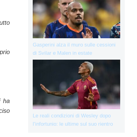
utto
Gasperini alza il muro sulle cessioni
prio
di Svilar e Malen in estate
i ha
ciso
Le reali condizioni di Wesley dopo
l’infortunio: le ultime sul suo rientro