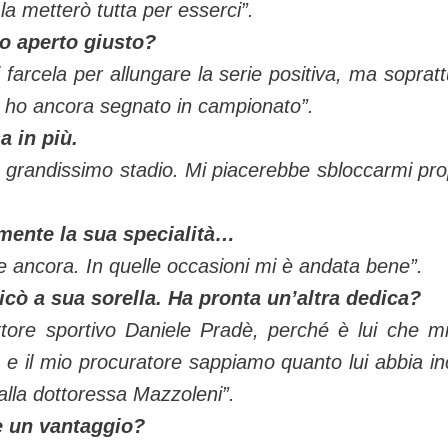
a metterò tutta per esserci”.
o aperto giusto?
i farcela per allungare la serie positiva, ma sopratt
on ho ancora segnato in campionato”.
a in più.
n grandissimo stadio. Mi piacerebbe sbloccarmi pro
amente la sua specialità…
re ancora. In quelle occasioni mi è andata bene”.
dicò a sua sorella. Ha pronta un’altra dedica?
ettore sportivo Daniele Pradè, perché è lui che m
o e il mio procuratore sappiamo quanto lui abbia in
 alla dottoressa Mazzoleni”.
re un vantaggio?