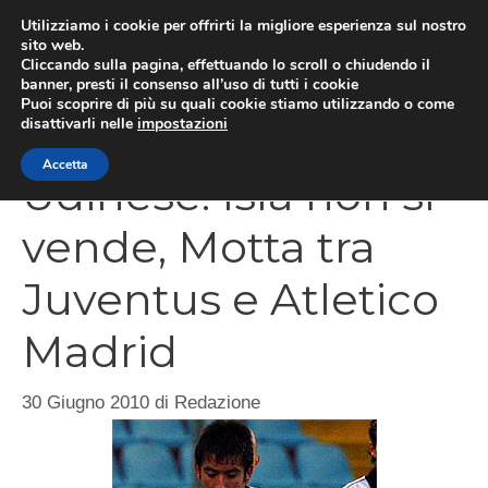
Vai
Utilizziamo i cookie per offrirti la migliore esperienza sul nostro
al
sito web.
Cliccando sulla pagina, effettuando lo scroll o chiudendo il
MEN
contenuto
banner, presti il consenso all’uso di tutti i cookie
Puoi scoprire di più su quali cookie stiamo utilizzando o come
disattivarli nelle
impostazioni
Accetta
Udinese: Isla non si
vende, Motta tra
Juventus e Atletico
Madrid
30 Giugno 2010
di
Redazione