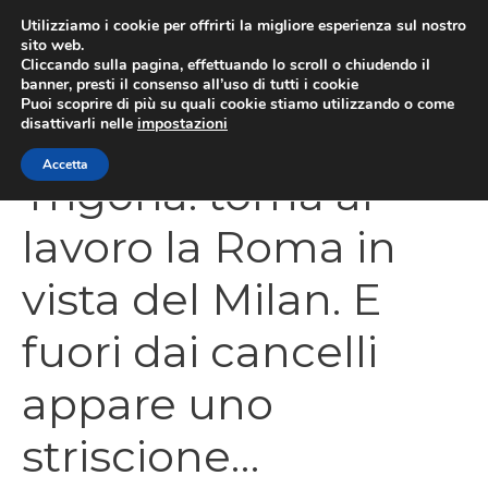
Vai
Utilizziamo i cookie per offrirti la migliore esperienza sul nostro
al
sito web.
Cliccando sulla pagina, effettuando lo scroll o chiudendo il
MEN
contenuto
banner, presti il consenso all’uso di tutti i cookie
Puoi scoprire di più su quali cookie stiamo utilizzando o come
disattivarli nelle
impostazioni
Accetta
Trigoria: torna al
lavoro la Roma in
vista del Milan. E
fuori dai cancelli
appare uno
striscione…