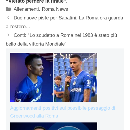
“Vietato perdere la finale”.
Categorie
Allenamenti
,
Roma News
Due nuove piste per Sabatini. La Roma ora guarda
all’estero…
Conti: “Lo scudetto a Roma nel 1983 è stato più
bello della vittoria Mondiale”
Aggiornamenti positivi sul possibile passaggio di
Greenwood alla Roma