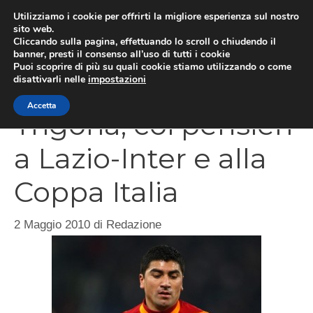
Vai
Utilizziamo i cookie per offrirti la migliore esperienza sul nostro
al
sito web.
Cliccando sulla pagina, effettuando lo scroll o chiudendo il
MEN
contenuto
banner, presti il consenso all’uso di tutti i cookie
Puoi scoprire di più su quali cookie stiamo utilizzando o come
disattivarli nelle
impostazioni
Accetta
Trigoria, coi pensieri
a Lazio-Inter e alla
Coppa Italia
2 Maggio 2010
di
Redazione