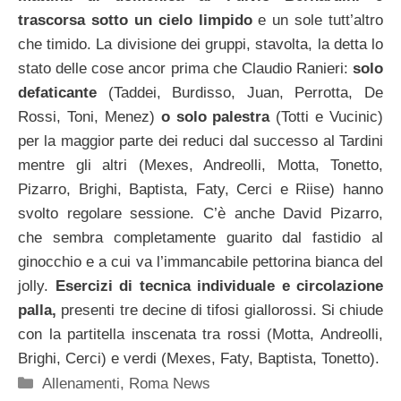
trascorsa sotto un cielo limpido
e un sole tutt’altro
che timido. La divisione dei gruppi, stavolta, la detta lo
stato delle cose ancor prima che Claudio Ranieri:
solo
defaticante
(Taddei, Burdisso, Juan, Perrotta, De
Rossi, Toni, Menez)
o solo palestra
(Totti e Vucinic)
per la maggior parte dei reduci dal successo al Tardini
mentre gli altri (Mexes, Andreolli, Motta, Tonetto,
Pizarro, Brighi, Baptista, Faty, Cerci e Riise) hanno
svolto regolare sessione. C’è anche David Pizarro,
che sembra completamente guarito dal fastidio al
ginocchio e a cui va l’immancabile pettorina bianca del
jolly.
Esercizi di tecnica individuale e circolazione
palla,
presenti tre decine di tifosi giallorossi. Si chiude
con la partitella inscenata tra rossi (Motta, Andreolli,
Brighi, Cerci) e verdi (Mexes, Faty, Baptista, Tonetto).
Categorie
Allenamenti
,
Roma News