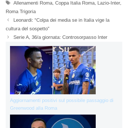
Tag
Allenamenti Roma
,
Coppa Italia Roma
,
Lazio-Inter
,
Roma Trigoria
Leonardi: “Colpa dei media se in Italia vige la
cultura del sospetto”
Serie A, 36/a giornata: Controsorpasso Inter
Aggiornamenti positivi sul possibile passaggio di
Greenwood alla Roma