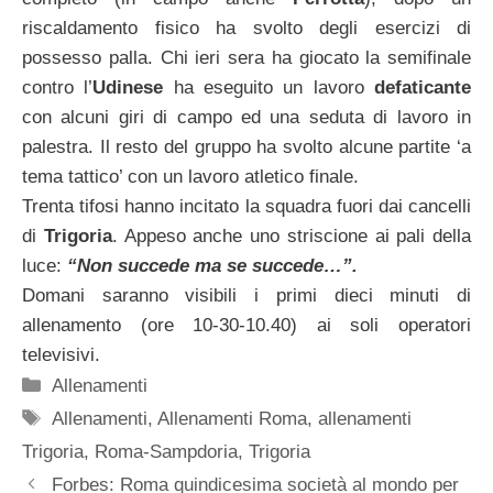
riscaldamento fisico ha svolto degli esercizi di
possesso palla. Chi ieri sera ha giocato la semifinale
contro l’
Udinese
ha eseguito un lavoro
defaticante
con alcuni giri di campo ed una seduta di lavoro in
palestra. Il resto del gruppo ha svolto alcune partite ‘a
tema tattico’ con un lavoro atletico finale.
Trenta tifosi hanno incitato la squadra fuori dai cancelli
di
Trigoria
. Appeso anche uno striscione ai pali della
luce:
“Non succede ma se succede…”.
Domani saranno visibili i primi dieci minuti di
allenamento (ore 10-30-10.40) ai soli operatori
televisivi.
Categorie
Allenamenti
Tag
Allenamenti
,
Allenamenti Roma
,
allenamenti
Trigoria
,
Roma-Sampdoria
,
Trigoria
Forbes: Roma quindicesima società al mondo per