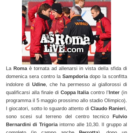
La
Roma
è tornata ad allenarsi in vista della sfida di
domenica sera contro la
Sampdoria
dopo la sconfitta
indolore di
Udine
, che ha permesso ai giallorossi di
qualificarsi alla finale di
Coppa Italia
contro l’
Inter
(in
programma il 5 maggio prossimo allo stadio Olimpico).
I giocatori, sotto lo sguardo attento di
Claudo Ranieri
,
sono scesi sul terreno del centro tecnico
Fulvio
Bernardini di Trigoria
intorno alle 10,30. Il gruppo al
completo (in campo anche
Perrotta
), dopo un