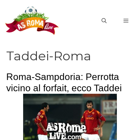
Vai
al
MEN
contenuto
Taddei-Roma
Roma-Sampdoria: Perrotta
vicino al forfait, ecco Taddei