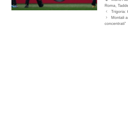
Roma
,
Tadde
Trigoria: 
Montali a
concentrati”