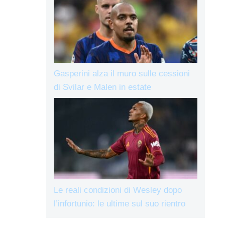
Gasperini alza il muro sulle cessioni
di Svilar e Malen in estate
Le reali condizioni di Wesley dopo
l’infortunio: le ultime sul suo rientro