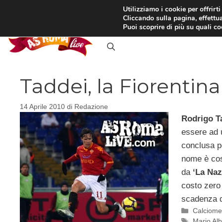
Vai
Utilizziamo i cookie per offrirt
Cliccando sulla pagina, effettua
al
RASSEGNA STAMPA
IN
Puoi scoprire di più su quali c
contenuto
Taddei, la Fiorentina
14 Aprile 2010
di
Redazione
Rodrigo T
essere ad 
conclusa po
nome è cos
da
‘La Naz
costo zero 
scadenza d
Categori
Calciome
Tag
Mario Al