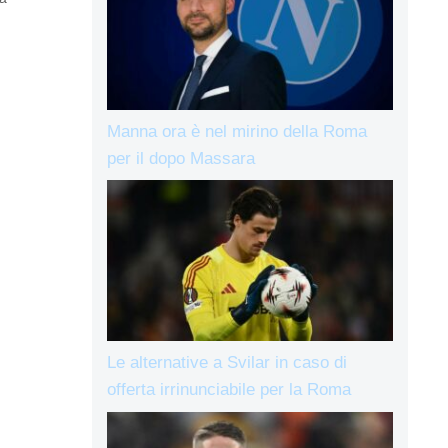
Manna ora è nel mirino della Roma
per il dopo Massara
Le alternative a Svilar in caso di
offerta irrinunciabile per la Roma