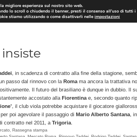
i la migliore esperienza sul nostro sito web.
ndo lo scroll o chiudendo il banner, presti il consenso all’uso di tutti i
TERVISTE
CALCIOMERCATO
CAMPIONATO SER
ookie stiamo utilizzando o come disattivarli nelle
impostazioni
 insiste
addei
, in scadenza di contratto alla fine della stagione, sem
un passo dal rinnovo con la
Roma
ma ancora la trattativa no
sitivamente. Il futuro del brasiliano è dunque in dubbio. Il s
tantemente accostato alla
Fiorentina
e, secondo quanto rip
ione’
, il club viola potrebbe acquistare il giocatore gialloros
per poi agevolare il passaggio di
Mario Alberto Santana
, in
i contratto nel 2011, a
Trigoria
.
e
rcato
,
Rassegna stampa
berto Santana
,
Mercato Roma
,
Rinnovo Taddei
,
Rodrigo Taddei
,
Santan