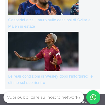
Gasperini alza il muro sulle cessioni di Svilar e
Malen in estate
Le reali condizioni di Wesley dopo l’infortunio: le
ultime sul suo rientro
Vuoi pubblicare sul nostro network?
AsRomaLive.com © 2026. All right reserverd.