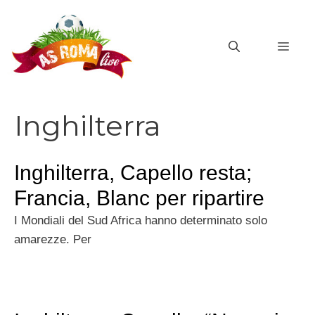
Vai
al
MEN
contenuto
Inghilterra
Inghilterra, Capello resta;
Francia, Blanc per ripartire
I Mondiali del Sud Africa hanno determinato solo
amarezze. Per