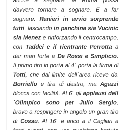
anche a segnare, la Roma possa
davvero tornare a sognare. E a far
sognare.
Ranieri in avvio sorprende
tutti
, lasciando
in panchina sia Vucinic
sia Menez
e rinforzando il centrocampo,
con
Taddei e il rientrante Perrotta
a
dar man forte a
De Rossi e Simplicio.
Il primo tiro in porta al 4´ porta la firma di
Totti,
che dal limite dell´area riceve da
Borriello
e tira di destro, ma
Agazzi
blocca con facilità. Al 6´ gli
applausi dell
´Olimpico sono per Julio Sergio
,
bravo a respingere in angolo un gran tiro
di
Cossu
. Al 16´ è anco a il Cagliari a