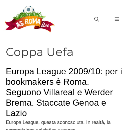
Vai
al
MEN
contenuto
Coppa Uefa
Europa League 2009/10: per i
bookmakers è Roma.
Seguono Villareal e Werder
Brema. Staccate Genoa e
Lazio
Europa League, questa sconosciuta. In realtà, la