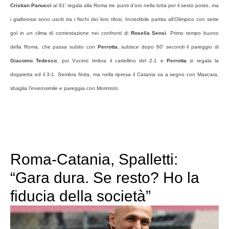
Cristian Panucci
al 91′ regala alla Roma tre punti d’oro nella lotta per il sesto posto, ma
i giallorossi sono usciti tra i fischi dei loro tifosi. Incredibile partita all’Olimpico con sette
gol in un clima di contestazione nei confronti di
Rosella Sensi
. Primo tempo buono
della Roma, che passa subito con
Perrotta
, subisce dopo 60′ secondi il pareggio di
Giacomo Tedesco
, poi Vucinic timbra il cartellino del 2-1 e
Perrotta
si regala la
doppietta ed il 3-1. Sembra finita, ma nella ripresa il Catania va a segno con Mascara,
sbaglia l’inverosimile e pareggia con Morimoto.
Roma-Catania, Spalletti:
“Gara dura. Se resto? Ho la
fiducia della società”