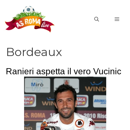
Vai
al
MEN
contenuto
Bordeaux
Ranieri aspetta il vero Vucinic