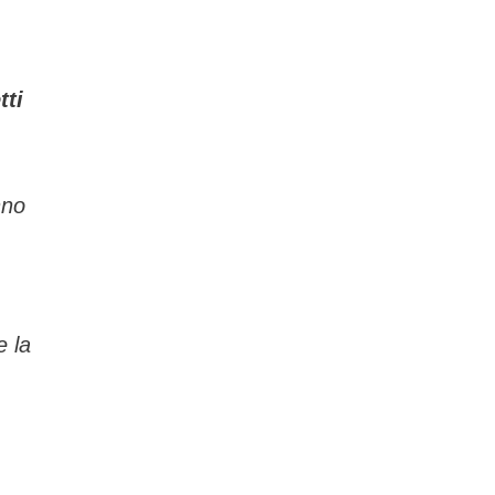
tti
nno
e la