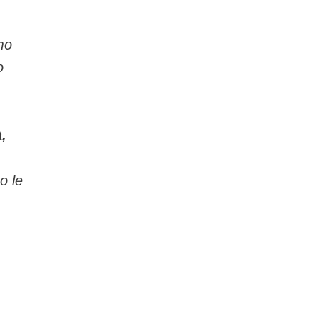
mo
o
,
o le