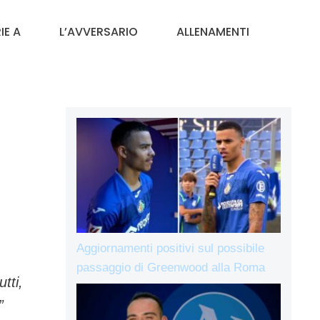
IE A
L’AVVERSARIO
ALLENAMENTI
Aggiornamenti positivi sul possibile
passaggio di Greenwood alla Roma
tti,
”