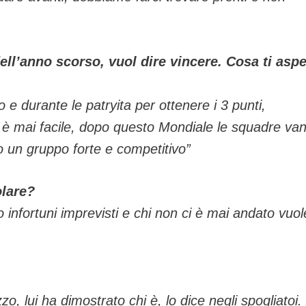
ll’anno scorso, vuol dire vincere. Cosa ti aspe
o e durante le patryita per ottenere i 3 punti,
on è mai facile, dopo questo Mondiale le squadre va
 un gruppo forte e competitivo”
olare?
 infortuni imprevisti e chi non ci è mai andato vuol
 lui ha dimostrato chi è, lo dice negli spogliatoi.