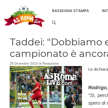
Vai
al
RASSEGNA STAMPA
IN
contenuto
Taddei: “Dobbiamo ess
campionato è ancor
28 Dicembre 2010
di
Redazione
Le dichiara
Rodrigo,
“Sì, perc
spero di 