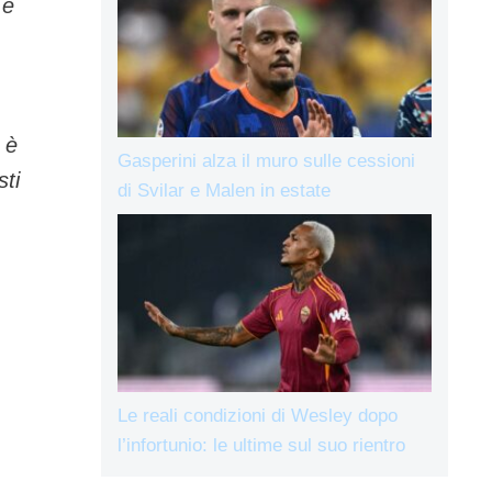
 e
 è
Gasperini alza il muro sulle cessioni
sti
di Svilar e Malen in estate
Le reali condizioni di Wesley dopo
l’infortunio: le ultime sul suo rientro