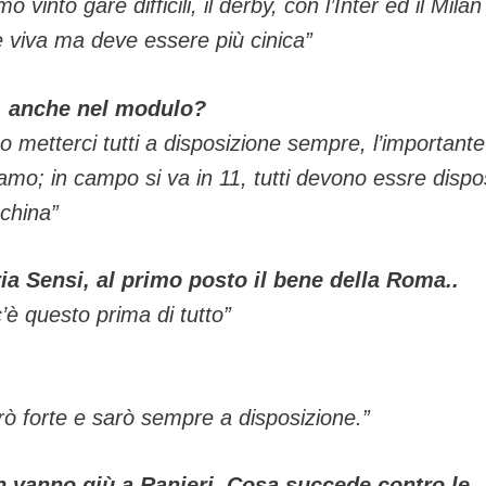
into gare difficili, il derby, con l’Inter ed il Milan
 viva ma deve essere più cinica”
, anche nel modulo?
o metterci tutti a disposizione sempre, l’importante
tiamo; in campo si va in 11, tutti devono essre dispo
china”
a Sensi, al primo posto il bene della Roma..
’è questo prima di tutto”
rò forte e sarò sempre a disposizione.”
n vanno giù a Ranieri. Cosa succede contro le