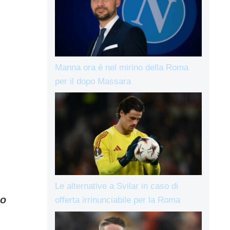
Manna ora è nel mirino della Roma
per il dopo Massara
Le alternative a Svilar in caso di
po
offerta irrinunciabile per la Roma