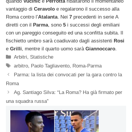
quando
Vucinic
e
Perrotta
ribaltarono il momentaneo
vantaggio di
Ceravolo
e regalarono il successo alla
Roma contro l’
Atalanta
. Nei
7
precedenti in serie A
diretti con il
Parma
, sono
5
i successi degli emiliani
con un pareggio conseguito ed una sconfitta subita. Il
fischietto umbro sarà coadiuvato dagli assistenti
Rosi
e
Grilli
, mentre il quarto uomo sarà
Giannoccaro
.
Categorie
Arbitri
,
Statistiche
Tag
arbitro
,
Paolo Tagliavento
,
Roma-Parma
Parma: la lista dei convocati per la gara contro la
Roma
Ag. Santiago Silva: “La Roma? Ha già firmato per
una squadra russa”