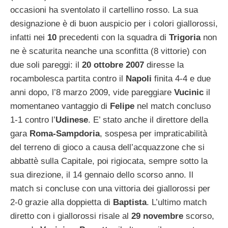
occasioni ha sventolato il cartellino rosso. La sua
designazione è di buon auspicio per i colori giallorossi,
infatti nei
10
precedenti con la squadra di
Trigoria
non
ne è scaturita neanche una sconfitta (8 vittorie) con
due soli pareggi: il
20 ottobre 2007
diresse la
rocambolesca partita contro il
Napoli
finita 4-4 e due
anni dopo, l’8 marzo 2009, vide pareggiare
Vucinic
il
momentaneo vantaggio di
Felipe
nel match concluso
1-1 contro l’
Udinese
.
E’ stato anche il direttore della
gara
Roma-Sampdoria
, sospesa per impraticabilità
del terreno di gioco a causa dell’acquazzone che si
abbattè sulla Capitale, poi rigiocata, sempre sotto la
sua direzione, il 14 gennaio dello scorso anno. Il
match si concluse con una vittoria dei giallorossi per
2-0 grazie alla doppietta di
Baptista
. L’ultimo match
diretto con i giallorossi risale al
29 novembre
scorso,