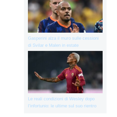
Gasperini alza il muro sulle cessioni
di Svilar e Malen in estate
Le reali condizioni di Wesley dopo
l’infortunio: le ultime sul suo rientro