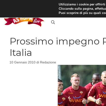
Vai
Utilizziamo i cookie per offrirt
Cliccando sulla pagina, effettua
al
RASSEGNA STAMPA
IN
Puoi scoprire di più su quali c
contenuto
Prossimo impegno R
Italia
10 Gennaio 2010
di
Redazione