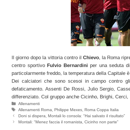
Il giorno dopo la vittoria contro il
Chievo
, la Roma ripr
centro sportivo
Fulvio Bernardini
per una seduta di 
particolarmente freddo, la temperatura della Capitale è 
Dei calciatori che sono scesoi in campo contro gl
defaticamento. Assenti De Rossi, Julio Sergio, Casset
differenziato. Col gruppo anche Cicinho, Brighi, Cerci
Categorie
Allenamenti
Tag
Allenamenti Roma
,
Philippe Mexes
,
Roma Coppa Italia
Doni si dispera, Montali lo consola: “Hai salvato il risultato”
Montali: “Menez faccia il romanista, Cicinho non parte”