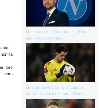
Manna ora è nel mirino della Roma
per il dopo Massara
ovata al
 non fa
er loro
i lavoro
Le alternative a Svilar in caso di
offerta irrinunciabile per la Roma