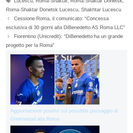
Lucescu
,
Roma-Shaktar
,
Roma-Shaktar Donetsk
,
Roma-Shaktar Donetsk Lucescu
,
Shakhtar Lucescu
Cessione Roma, il comunicato: “Concessa
esclusiva di 30 giorni alla DiBenedetto AS Roma LLC”
Fiorentino (Unicredit): “DiBenedetto ha un grande
progetto per la Roma”
Aggiornamenti positivi sul possibile passaggio di
Greenwood alla Roma