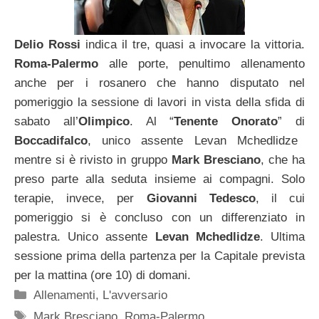
Delio Rossi
indica il tre, quasi a invocare la vittoria.
Roma-Palermo
alle porte, penultimo allenamento
anche per i rosanero che hanno disputato nel
pomeriggio la sessione di lavori in vista della sfida di
sabato all’
Olimpico
. Al “
Tenente Onorato
” di
Boccadifalco
, unico assente Levan Mchedlidze
mentre si è rivisto in gruppo
Mark Bresciano
, che ha
preso parte alla seduta insieme ai compagni. Solo
terapie, invece, per
Giovanni Tedesco
, il cui
pomeriggio si è concluso con un differenziato in
palestra. Unico assente
Levan Mchedlidze
. Ultima
sessione prima della partenza per la Capitale prevista
per la mattina (ore 10) di domani.
Categorie
Allenamenti
,
L'avversario
Tag
Mark Bresciano
,
Roma-Palermo